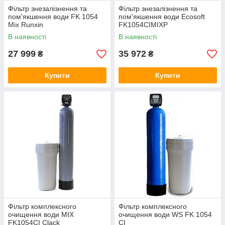
Фільтр знезалізнення та
Фільтр знезалізнення та
пом'якшення води FK 1054
пом'якшення води Ecosoft
Mix Runxin
FK1054СIMIXP
В наявності
В наявності
27 999
35 972
₴
₴
Купити
Купити
Фільтр комплексного
Фільтр комплексного
очищення води MIX
очищення води WS FK 1054
FK1054CI Clack
CI