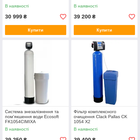
В наявності
В наявності
30 999
39 200
₴
₴
Купити
Купити
Система знезалізнення та
Фільтр комплексного
пом'якшення води Ecosoft
очищення Clack Pallas CK
FK1054CIMIXA
1054 X2
В наявності
В наявності
39 250
39 400
₴
₴