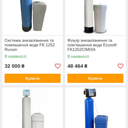
Система знезалізнення та
Фільтр знезалізнення та
помякшення води FK 1252
пом'якшення води Ecosoft
Runxin
FK1252CIMIXA
В наявності
В наявності
32 000
48 464
₴
₴
Купити
Купити