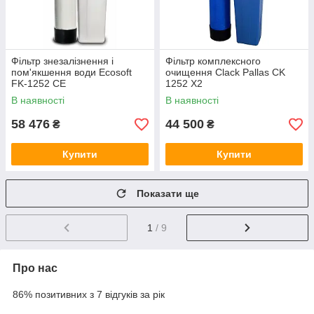
Фільтр знезалізнення і
Фільтр комплексного
пом'якшення води Ecosoft
очищення Clack Pallas CK
FK-1252 CE
1252 X2
В наявності
В наявності
58 476
44 500
₴
₴
Купити
Купити
Показати ще
1
/ 9
Про нас
86% позитивних з 7 відгуків за рік