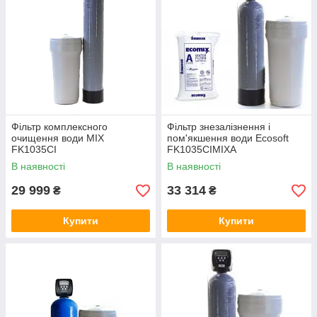
Фільтр комплексного
Фільтр знезалізнення і
очищення води MIX
пом'якшення води Ecosoft
FK1035CI
FK1035CIMIXA
В наявності
В наявності
29 999
33 314
₴
₴
Купити
Купити