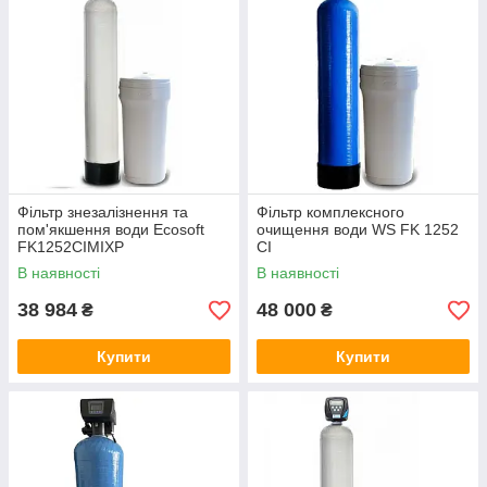
Фільтр знезалізнення та
Фільтр комплексного
пом'якшення води Ecosoft
очищення води WS FK 1252
FK1252CIMIXP
CI
В наявності
В наявності
38 984
48 000
₴
₴
Купити
Купити