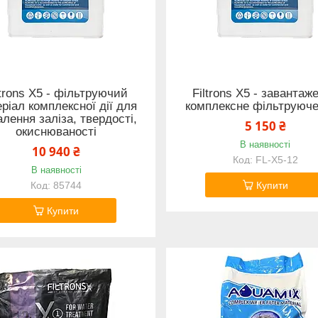
ltrons X5 - фільтруючий
Filtrons X5 - завантаж
ріал комплексної дії для
комплексне фільтруюче
лення заліза, твердості,
5 150 ₴
окиснюваності
В наявності
10 940 ₴
FL-X5-12
В наявності
85744
Купити
Купити