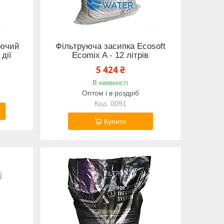
уючий
Фільтруюча засипка Ecosoft
дії
Ecomix A - 12 літрів
5 424 ₴
В наявності
Оптом і в роздріб
0091
Купити