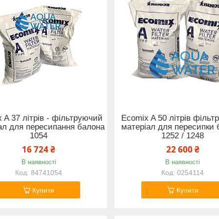
 A 37 літрів - фільтруючий
Ecomix A 50 літрів філь
ал для пересипання балона
матеріал для пересипки 
1054
1252 / 1248
16 724 ₴
22 600 ₴
В наявності
В наявності
84741054
0254114
Купити
Купити