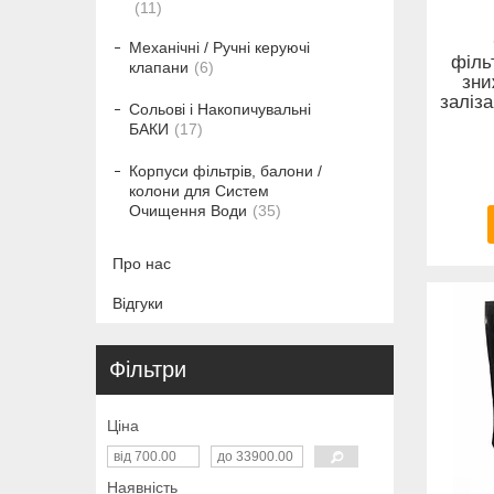
11
Механічні / Ручні керуючі
філь
клапани
6
зни
заліза
Сольові і Накопичувальні
БАКИ
17
Корпуси фільтрів, балони /
колони для Систем
Очищення Води
35
Про нас
Відгуки
Фільтри
Ціна
Наявність