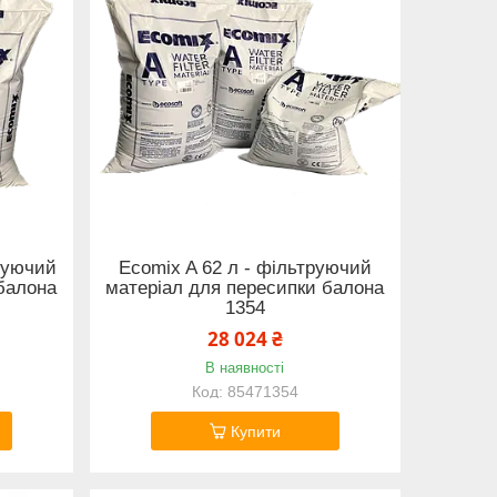
труючий
Ecomix A 62 л - фільтруючий
балона
матеріал для пересипки балона
1354
28 024 ₴
В наявності
85471354
Купити