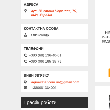
вул. Вінстона Черчилля, 79,
Київ, Україна
Fi
Олександр
мате
вида
+380 (68) 136-40-01
+380 (99) 185-35-73
aquawater.com.ua@gmail.com
+380681364001
Графік роботи