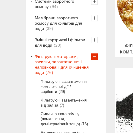
Системи зворотного
осмосу
94
Мембрани зворотного
осмосу для фільтрів для
води
39
Змінні картриджі і фільтри
для води
28
ФІ
КОМПЛ
Фільтруючі матеріали,
засипки, завантаження і
наповнювачі для очищення
води
76
Фільтруючі завантаження
комплексної дії /
сорбенти
29
Фільтруючі завантаження
від заліза
7
Смоли іонного обміну
(помякшення,
демінералізації тощо)
16
Активоване вугілля (від