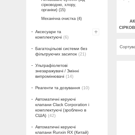
сірководню, хлору,
органіки)
15
Механічна очистка
4
АК
СІРКОВ
Аксесуари та
комплектуючі
6
Багатоцільові системи без
фільтруючих засипок
21
Ультрафіолетові
знезаражувачі / Змінні
випромінювачі
14
Реагенти та дозування
10
Автоматичні керуючі
клапани Clack Corporation і
комплектуючі (зроблено в
США)
42
Автоматичні керуючі
клапани Runxin RX (Китай)