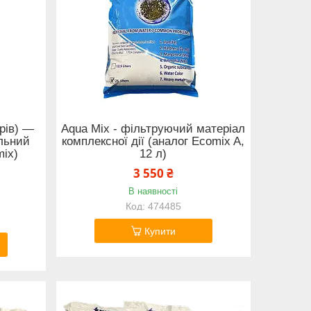
трів) —
Aqua Mix - фільтруючий матеріал
льний
комплексної дії (аналог Ecomix A,
mix)
12 л)
3 550 ₴
В наявності
474485
Купити