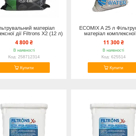
льтрувальний матеріал
ECOMIX A 25 л Фільтр
ксної дії Filtrons X2 (12 л)
матеріал комплексної 
4 800 ₴
11 300 ₴
В наявності
В наявності
258712314
625514
Купити
Купити