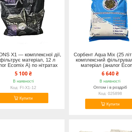
ONS X1 — комплексної дії,
Сорбент Aqua Mix (25 лі
фільтрує матеріал, 12 л
комплексний фільтрува
лог Ecomix A) по нітратах
матеріал (аналог Eco
5 100 ₴
6 640 ₴
В наявності
В наявності
Оптом і в роздріб
FI-X1-12
025898
Купити
Купити