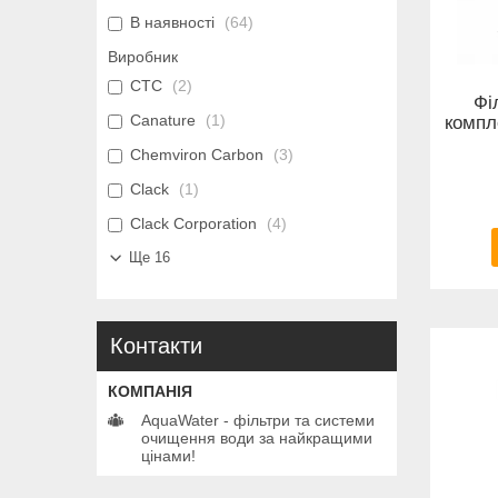
В наявності
64
Виробник
CTC
2
Фі
Canature
1
компле
Chemviron Carbon
3
Clack
1
Clack Corporation
4
Ще 16
Контакти
AquaWater - фільтри та системи
очищення води за найкращими
цінами!