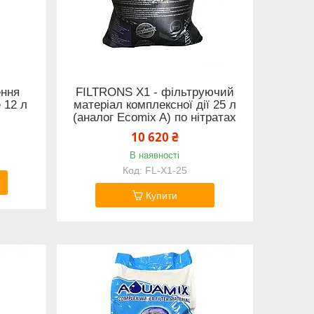
ення
FILTRONS X1 - фільтруючий
 12 л
матеріал комплексної дії 25 л
(аналог Ecomix A) по нітратах
10 620 ₴
В наявності
FL-X1-25
Купити