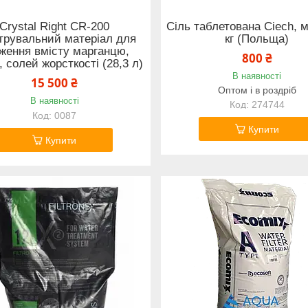
Crystal Right CR-200
Сіль таблетована Ciech, 
трувальний матеріал для
кг (Польща)
ження вмісту марганцю,
800 ₴
, солей жорсткості (28,3 л)
В наявності
15 500 ₴
Оптом і в роздріб
В наявності
274744
0087
Купити
Купити