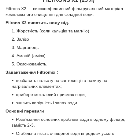
Filtrons X2 — високоефективний фільтрувальний матеріал
комплексного очищення для складної води.
Filrons X2 очистить воду від:
Жорсткість (соли кальцію та магнію)
Залізо
Марганець
Амоній (аміак)
Окиснюваність.
Завантаження Filtromix
:
позбавить нальоту на сантехніці та накипу на
нагрівальних елементах;
прибере металевий присмак води;
знизить колірність і запах води.
Основні переваги
Розв'язання основних проблем води в одному фільтрі,
замість 2-3.
Стабільна якість очищеної води впродовж усього