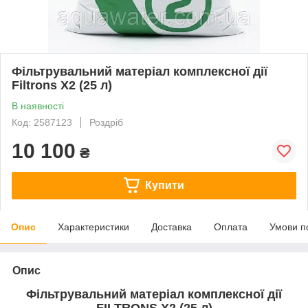
Фільтрувальний матеріал комплексної дії
Filtrons X2 (25 л)
В наявності
Код: 2587123
Роздріб
10 100
₴
Купити
Опис
Характеристики
Доставка
Оплата
Умови п
Опис
Фільтрувальний матеріал комплексної дії
FILTRONS X2 (25 л)