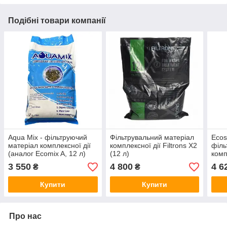
Подібні товари компанії
Aqua Mix - фільтруючий
Фільтрувальний матеріал
Ecos
матеріал комплексної дії
комплексної дії Filtrons X2
філь
(аналог Ecomix A, 12 л)
(12 л)
комп
3 550
4 800
4 6
₴
₴
Купити
Купити
Про нас