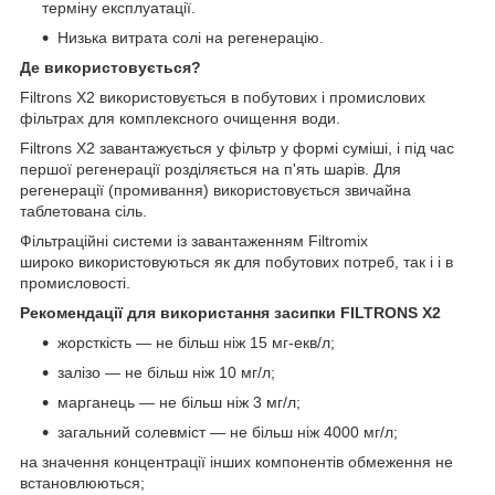
терміну експлуатації.
Низька витрата солі на регенерацію.
Де використовується?
Filtrons X2 використовується в побутових і промислових
фільтрах для комплексного очищення води.
Filtrons X2 завантажується у фільтр у формі суміші, і під час
першої регенерації розділяється на п'ять шарів. Для
регенерації (промивання) використовується звичайна
таблетована сіль.
Фільтраційні системи із завантаженням Filtromix
широко використовуються як для побутових потреб, так і і в
промисловості.
Рекомендації для використання засипки FILTRONS X2
жорсткість — не більш ніж 15 мг-екв/л;
залізо — не більш ніж 10 мг/л;
марганець — не більш ніж 3 мг/л;
загальний солевміст — не більш ніж 4000 мг/л;
на значення концентрації інших компонентів обмеження не
встановлюються;