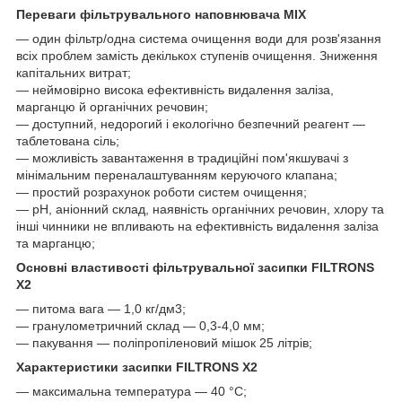
Переваги фільтрувального наповнювача MIX
— один фільтр/одна система очищення води для розв'язання
всіх проблем замість декількох ступенів очищення. Зниження
капітальних витрат;
— неймовірно висока ефективність видалення заліза,
марганцю й органічних речовин;
— доступний, недорогий і екологічно безпечний реагент —
таблетована сіль;
— можливість завантаження в традиційні пом'якшувачі з
мінімальним переналаштуванням керуючого клапана;
— простий розрахунок роботи систем очищення;
— pH, аніонний склад, наявність органічних речовин, хлору та
інші чинники не впливають на ефективність видалення заліза
та марганцю;
Основні властивості фільтрувальної засипки FILTRONS
X2
— питома вага — 1,0 кг/дм3;
— гранулометричний склад — 0,3-4,0 мм;
— пакування — поліпропіленовий мішок 25 літрів;
Характеристики засипки FILTRONS X2
— максимальна температура — 40 °C;