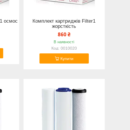
r1 осмос
Комплект картриджів Filter1
жорсткість
860 ₴
В наявності
0010020
Купити