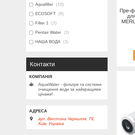
Aquafilter
10
Пре-фі
ECOSOFT
8
дл
MERLI
Filter 1
3
Pentair Water
3
НАША ВОДА
3
Контакти
AquaWater - фільтри та системи
очищення води за найкращими
цінами!
вул. Вінстона Черчилля, 79,
Київ, Україна