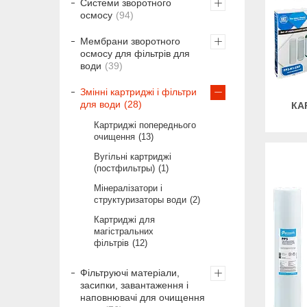
Системи зворотного
осмосу
94
Мембрани зворотного
осмосу для фільтрів для
води
39
Змінні картриджі і фільтри
для води
28
КА
Картриджі попереднього
очищення
13
Вугільні картриджі
(постфильтры)
1
Мінералізатори і
структуризаторы води
2
Картриджі для
магістральних
фільтрів
12
Фільтруючі матеріали,
засипки, завантаження і
наповнювачі для очищення