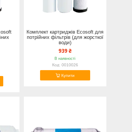
osoft
Комплект картриджів Ecosoft для
йних
потрійних фільтрів (для жорсткої
води)
939 ₴
В наявності
0010026
Купити