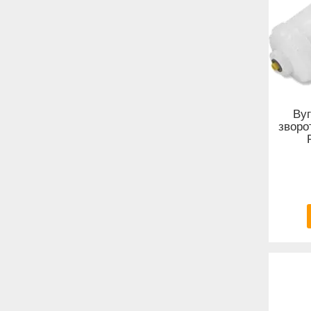
Вуг
зворо