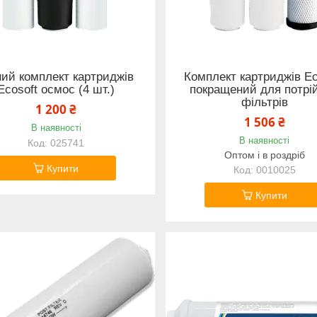
ний комплект картриджів
Комплект картриджів Ec
Ecosoft осмос (4 шт.)
покращений для потрі
фільтрів
1 200 ₴
1 506 ₴
В наявності
В наявності
025741
Оптом і в роздріб
Купити
0010025
Купити