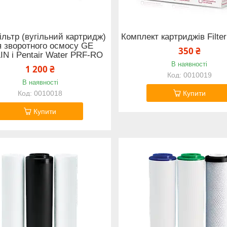
льтр (вугільний картридж)
Комплект картриджів Filte
я зворотного осмосу GE
350 ₴
N і Pentair Water PRF-RO
В наявності
1 200 ₴
0010019
В наявності
0010018
Купити
Купити