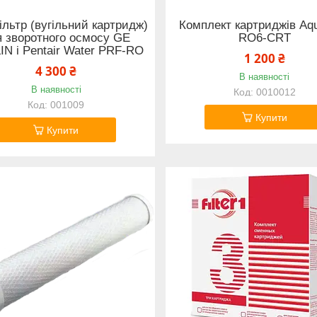
льтр (вугільний картридж)
Комплект картриджів Aqua
я зворотного осмосу GE
RO6-CRT
N і Pentair Water PRF-RO
1 200 ₴
4 300 ₴
В наявності
В наявності
0010012
001009
Купити
Купити