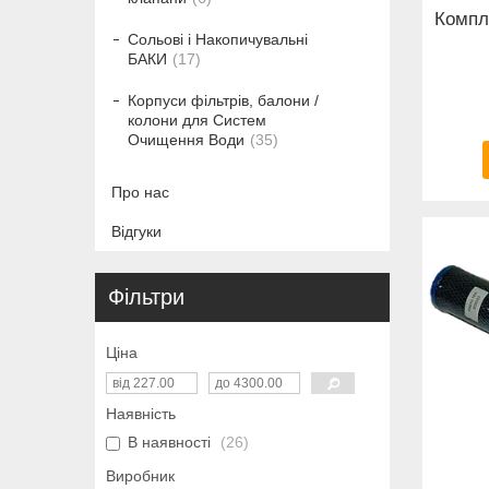
Компл
Сольові і Накопичувальні
БАКИ
17
Корпуси фільтрів, балони /
колони для Систем
Очищення Води
35
Про нас
Відгуки
Фільтри
Ціна
Наявність
В наявності
26
Виробник