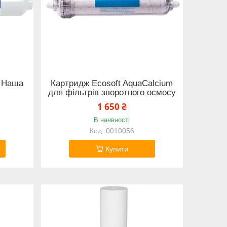
р Наша
Картридж Ecosoft AquaCalcium
для фільтрів зворотного осмосу
1 650 ₴
В наявності
0010056
Купити