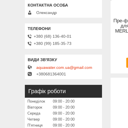
Олександр
Пре-фі
дл
MERLI
+380 (68) 136-40-01
+380 (99) 185-35-73
aquawater.com.ua@gmail.com
+380681364001
Графік роботи
Понеділок
09:00
20:00
Вівторок
09:00
20:00
Середа
09:00
20:00
Четвер
09:00
20:00
Пʼятниця
09:00
20:00