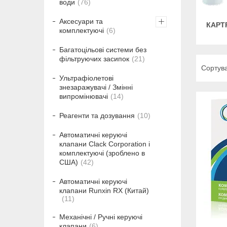
води
76
Аксесуари та
КАРТ
комплектуючі
6
Багатоцільові системи без
фільтруючих засипок
21
Ультрафіолетові
знезаражувачі / Змінні
випромінювачі
14
Реагенти та дозування
10
Автоматичні керуючі
клапани Clack Corporation і
комплектуючі (зроблено в
США)
42
Автоматичні керуючі
клапани Runxin RX (Китай)
11
Механічні / Ручні керуючі
клапани
6