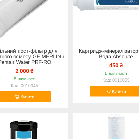
ільний пост-фільтр для
Картридж-мінералізато
тного осмосу GE MERLIN і
Вода Absolute
Pentair Water PRF-RO
450 ₴
2 000 ₴
В наявності
В наявності
0010055
0010045
Купити
Купити