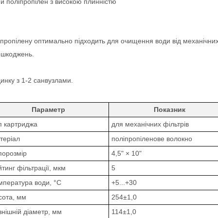
й поліпропілен з високою плинністю
пропілену оптимально підходить для очищення води від механічних до
пошкоджень.
динку з 1-2 санвузлами.
Параметр
Показник
п картриджа
для механічних фільтрів
теріал
поліпропіленове волокно
порозмір
4,5" × 10"
йтинг фільтрації, мкм
5
мпература води, °C
+5...+30
сота, мм
254±1,0
внішній діаметр, мм
114±1,0