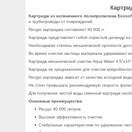
Картрид
Картридж из вспененного полипропилена Ecosoft 
и трубопроводы от повреждений.
Ресурс картриджа составляет 40 000 л.
Картридж представляет собой пористый цилиндр из
Необходимая степень механической прочности достиг
Во время очистки частицы материала удерживают ме
Картридж механической очистки Aqua Water 4,5"x10"
Картридж не предназначен для очистки микробиоло
Ресурс картриджа зависит от качества исходной воды
Не стоит превышать рекомендуемую скорость фильтр
Для получения чистой воды сменный картридж необх
Основные преимущества
Ресурс 40 000 литров
Высокая эффективность очистки
Стабильные характеристики по удержанию час