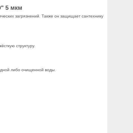
0" 5 мкм
ческих загрязнений. Также он защищает сантехнику
ёсткую структуру.
одной либо очищенной воды.