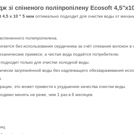
ж зі спіненого поліпропілену Ecosoft 4,5"x1
4,5 x 10 " 5 мкм
оптимально подходит для очистки воды от механи
 вспененного полипропилена.
ается без использования сердечника за счёт спекания волокон в ж
ханические примеси, а чистая вода подаётся потребителю.
 подходит только для очистки холодной воды.
гически загрязнённой воды без надлежащего обеззараживания исх
.
ации, это может привести к ухудшению качества очистки воды.
одимо менять не реже, чем 1 раз в 6 месяцев.
тиц