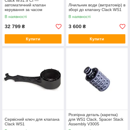
Clack WS1.5 CI —
автоматичний клапан
Лічильник води (витратомір) в
керування за часом
зборі до клапану Clack WS1
В наявності
В наявності
32 799
3 600
₴
₴
Купити
Купити
Розпірна деталь (каретка)
Сервісний ключ для клапана
для WS1 Clack, Spacer Stack
Clack WS1
Assembly V3005