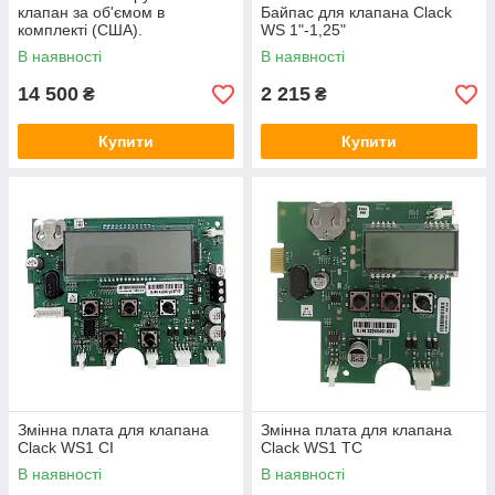
клапан за об'ємом в
Байпас для клапана Clack
комплекті (США).
WS 1"-1,25"
Зм'якшування, комплексна
В наявності
В наявності
очистка води
14 500
2 215
₴
₴
Купити
Купити
Змінна плата для клапана
Змінна плата для клапана
Clack WS1 CI
Clack WS1 TC
В наявності
В наявності