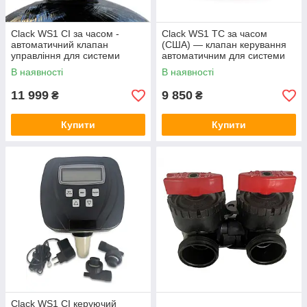
Clack WS1 CI за часом -
Clack WS1 TC за часом
автоматичний клапан
(США) — клапан керування
управління для системи
автоматичним для системи
пом'якшення та
очищення води
В наявності
В наявності
комплексного очищення води
11 999
9 850
₴
₴
Купити
Купити
Clack WS1 CI керуючий