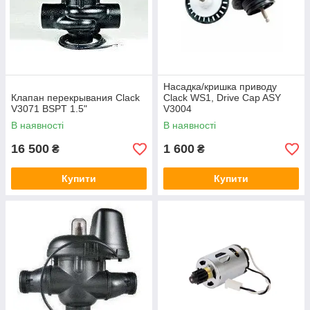
Насадка/кришка приводу
Клапан перекрывания Clack
Clack WS1, Drive Cap ASY
V3071 BSPT 1.5"
V3004
В наявності
В наявності
16 500
1 600
₴
₴
Купити
Купити