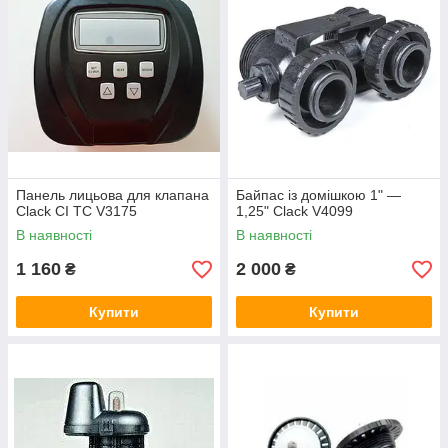
Панель лицьова для клапана
Байпас із домішкою 1" —
Clack CI TC V3175
1,25" Clack V4099
В наявності
В наявності
1 160
2 000
₴
₴
Купити
Купити