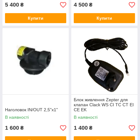
5 400
4 500
₴
₴
Купити
Купити
Блок живлення Zepter для
клапан Clack WS CI TC CT EI
Наголовок IN/OUT 2,5"х1"
CE EK
В наявності
В наявності
1 600
1 400
₴
₴