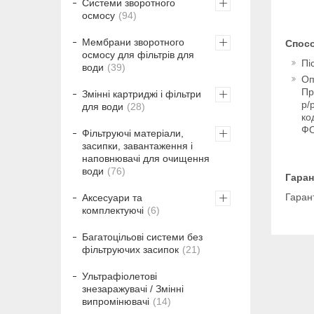
Системи зворотного
осмосу
94
Мембрани зворотного
Спос
осмосу для фільтрів для
Пі
води
39
Оп
Пр
Змінні картриджі і фільтри
р/
для води
28
ко
ФО
Фільтруючі матеріали,
засипки, завантаження і
наповнювачі для очищення
води
76
Гаран
Гарант
Аксесуари та
комплектуючі
6
Багатоцільові системи без
фільтруючих засипок
21
Ультрафіолетові
знезаражувачі / Змінні
випромінювачі
14