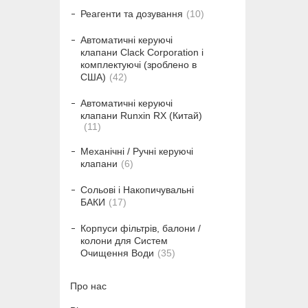
Реагенти та дозування
10
Автоматичні керуючі
клапани Clack Corporation і
комплектуючі (зроблено в
США)
42
Автоматичні керуючі
клапани Runxin RX (Китай)
11
Механічні / Ручні керуючі
клапани
6
Сольові і Накопичувальні
БАКИ
17
Корпуси фільтрів, балони /
колони для Систем
Очищення Води
35
Про нас