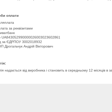
оби оплати
сляплата
лата за реквізитами
иватбанк 

р UA843052990000026003023602861

д за ЄДРПОУ 3002018932

П Дрогальчук Андрій Вікторович
тія:
ія надається від виробника і становить в середньому 12 місяців в з