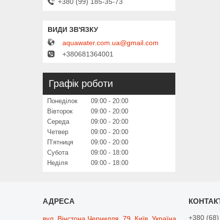
+380 (99) 185-35-73
aquawater.com.ua@gmail.com
+380681364001
Графік роботи
Понеділок
09:00
20:00
Вівторок
09:00
20:00
Середа
09:00
20:00
Четвер
09:00
20:00
Пʼятниця
09:00
20:00
Субота
09:00
18:00
Неділя
09:00
18:00
+380 (68)
вул. Вінстона Черчилля, 79, Київ, Україна