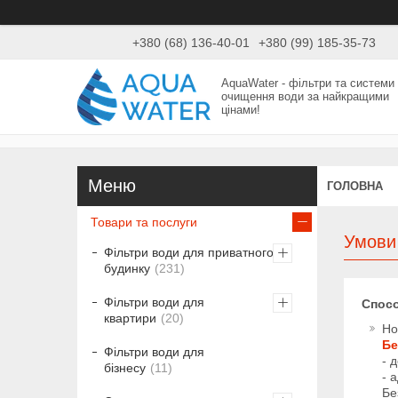
+380 (68) 136-40-01
+380 (99) 185-35-73
AquaWater - фільтри та системи
очищення води за найкращими
цінами!
ГОЛОВНА
Товари та послуги
Умови
Фільтри води для приватного
будинку
231
Фільтри води для
Спос
квартири
20
Но
Бе
Фільтри води для
- 
бізнесу
11
- 
Бе