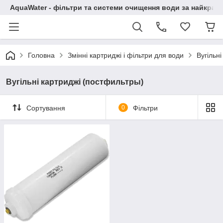
AquaWater - фільтри та системи очищення води за найкращ
Головна
Змінні картриджі і фільтри для води
Вугільн
Вугільні картриджі (постфильтры)
Сортування
0
Фільтри