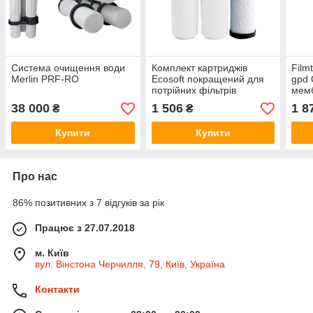
Система очищення води
Комплект картриджів
Film
Merlin PRF-RO
Ecosoft покращений для
gpd
потрійних фільтрів
мем
звор
38 000
1 506
1 8
₴
₴
Купити
Купити
Про нас
86% позитивних з 7 відгуків за рік
Працює з 27.07.2018
м. Київ
вул. Вінстона Черчилля, 79, Київ, Україна
Контакти