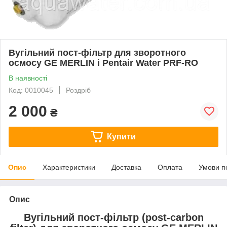
Вугільний пост-фільтр для зворотного
осмосу GE MERLIN і Pentair Water PRF-RO
В наявності
Код: 0010045
Роздріб
2 000
₴
Купити
Опис
Характеристики
Доставка
Оплата
Умови п
Опис
Вугільний пост-фільтр (post-carbon