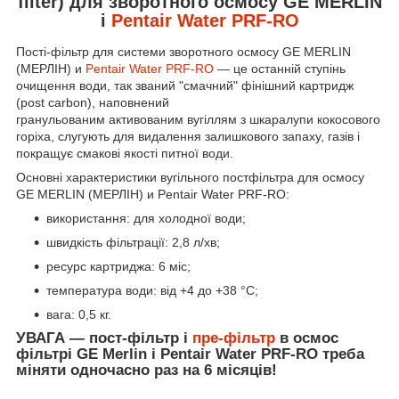
filter) для зворотного осмосу GE MERLIN
і
Pentair Water PRF-RO
Пості-фільтр для системи зворотного осмосу GE MERLIN
(МЕРЛІН) и
Pentair Water PRF-RO
— це останній ступінь
очищення води, так званий "смачний" фінішний картридж
(post carbon), наповнений
гранульованим активованим вугіллям з шкаралупи кокосового
горіха, слугують для видалення залишкового запаху, газів і
покращує смакові якості питної води.
Основні характеристики вугільного постфільтра для осмосу
GE MERLIN (МЕРЛІН) и Pentair Water PRF-RO:
використання: для холодної води;
швидкість фільтрації: 2,8 л/хв;
ресурс картриджа: 6 міс;
температура води: від +4 до +38 °C;
вага: 0,5 кг.
УВАГА — пост-фільтр і
пре-фільтр
в осмос
фільтрі GE Merlin і Pentair Water PRF-RO треба
міняти одночасно раз на 6 місяців!