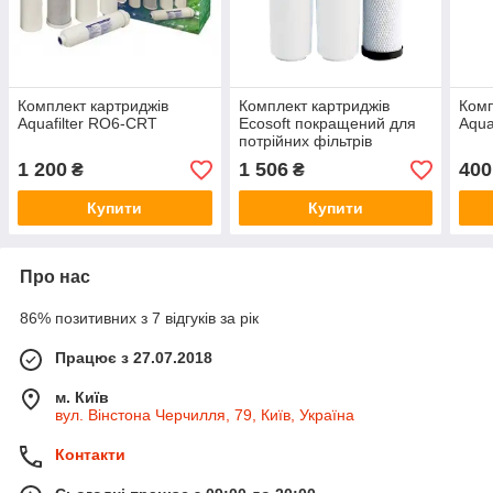
Комплект картриджів
Комплект картриджів
Комп
Aquafilter RO6-CRT
Ecosoft покращений для
Aqua
потрійних фільтрів
1 200
1 506
400
₴
₴
Купити
Купити
Про нас
86% позитивних з 7 відгуків за рік
Працює з 27.07.2018
м. Київ
вул. Вінстона Черчилля, 79, Київ, Україна
Контакти