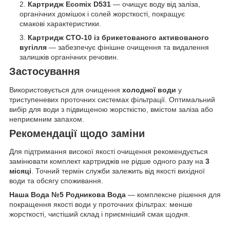
Картридж Ecomix D531
— очищує воду від заліза,
органічних домішок і солей жорсткості, покращує
смакові характеристики.
Картридж CTO-10 із брикетованого активованого
вугілля
— забезпечує фінішне очищення та видалення
залишків органічних речовин.
Застосування
Використовується для очищення
холодної води
у
триступеневих проточних системах фільтрації. Оптимальний
вибір для води з підвищеною жорсткістю, вмістом заліза або
неприємним запахом.
Рекомендації щодо заміни
Для підтримання високої якості очищення рекомендується
замінювати комплект картриджів не рідше одного разу на
3
місяці
. Точний термін служби залежить від якості вихідної
води та обсягу споживання.
Наша Вода №5 Родникова Вода
— комплексне рішення для
покращення якості води у проточних фільтрах: менше
жорсткості, чистіший склад і приємніший смак щодня.