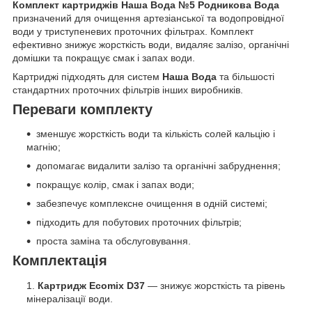
Комплект картриджів Наша Вода №5 Родникова Вода
призначений для очищення артезіанської та водопровідної
води у триступеневих проточних фільтрах. Комплект
ефективно знижує жорсткість води, видаляє залізо, органічні
домішки та покращує смак і запах води.
Картриджі підходять для систем
Наша Вода
та більшості
стандартних проточних фільтрів інших виробників.
Переваги комплекту
зменшує жорсткість води та кількість солей кальцію і
магнію;
допомагає видалити залізо та органічні забруднення;
покращує колір, смак і запах води;
забезпечує комплексне очищення в одній системі;
підходить для побутових проточних фільтрів;
проста заміна та обслуговування.
Комплектація
Картридж Ecomix D37
— знижує жорсткість та рівень
мінералізації води.