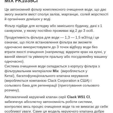
MIX FK1035CI
Це автономний фільтр комплексного очищення води, що дає
змогу знизити вміст сполук заліза, марганцю, солей жорсткості
й органічних домішок у воді.
Фільтр підійде для котеджу або заміського будинку, дачі з 1
санвузлом, у якому постійно проживає від 2 до 3 осіб.
Продуктивність фільтра для води — 1,3 — 1,5 м3/год і це
означає, що після встановлення фільтра ви зможете
одночасно використовувати до 3 точок відбору води без
втрати якості очищення (наприклад: відкрити кран на кухні, у
ванній кімнаті та увімкнути пральну або посудомийну машину
одночасно).
Система очищення води складається з корпусу фільтра з
фільтрувальним матеріалом
Mix
(виробляється у
Китаї), багатофункціонального клапана керування
(виробляється компанією Clack Corporation в США) і
сольового бака для регенерації (приготування сольового
розчину).
Автоматичний керуючий клапан серії
Clack WS1 CI
,
забезпечує абсолютну автономність роботи системи,
контролює весь процес очищення води та не вимагає до себе
особливої уваги. Саме ця модель керуючого клапана добре