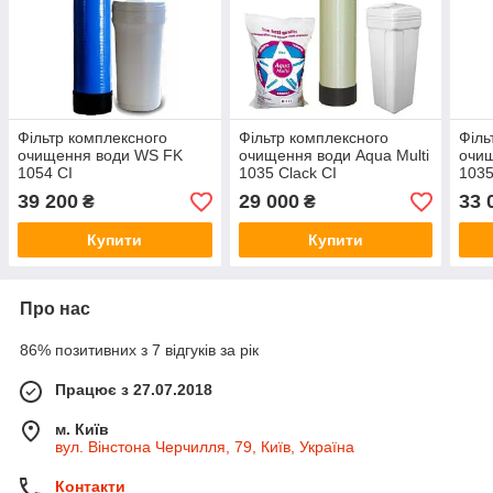
Фільтр комплексного
Фільтр комплексного
Філь
очищення води WS FK
очищення води Aqua Multi
очи
1054 CI
1035 Clack CI
1035
39 200
29 000
33 
₴
₴
Купити
Купити
Про нас
86% позитивних з 7 відгуків за рік
Працює з 27.07.2018
м. Київ
вул. Вінстона Черчилля, 79, Київ, Україна
Контакти