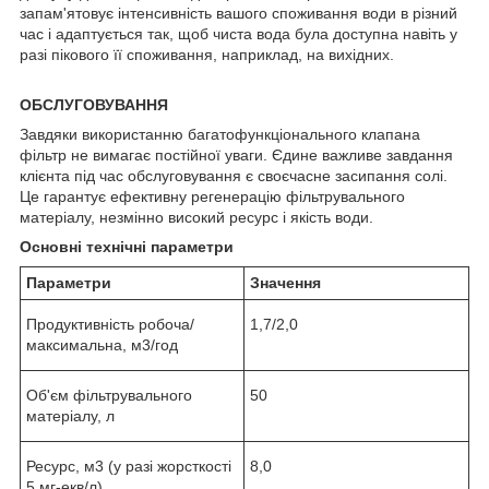
запам'ятовує інтенсивність вашого споживання води в різний
час і адаптується так, щоб чиста вода була доступна навіть у
разі пікового її споживання, наприклад, на вихідних.
ОБСЛУГОВУВАННЯ
Завдяки використанню багатофункціонального клапана
фільтр не вимагає постійної уваги. Єдине важливе завдання
клієнта під час обслуговування є своєчасне засипання солі.
Це гарантує ефективну регенерацію фільтрувального
матеріалу, незмінно високий ресурс і якість води.
Основні технічні параметри
Параметри
Значення
Продуктивність робоча/
1,7/2,0
максимальна, м
3
/год
Об'єм фільтрувального
50
матеріалу, л
Ресурс, м
3
(у разі жорсткості
8,0
5 мг-екв/л)