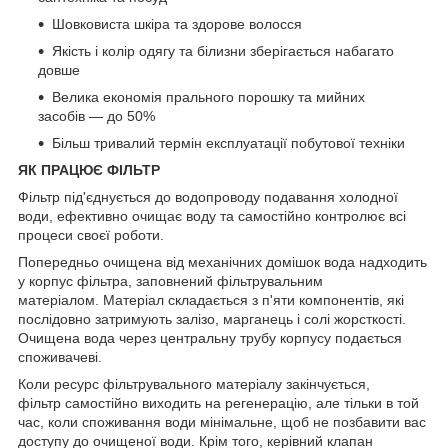
Шовковиста шкіра та здорове волосся
Якість і колір одягу та білизни зберігається набагато
довше
Велика економія прального порошку та мийних
засобів — до 50%
Більш тривалий термін експлуатації побутової техніки
ЯК ПРАЦЮЄ ФІЛЬТР
Фільтр під'єднується до водопроводу подавання холодної
води, ефективно очищає воду та самостійно контролює всі
процеси своєї роботи.
Попередньо очищена від механічних домішок вода надходить
у корпус фільтра, заповнений фільтрувальним
матеріалом. Матеріал складається з п'яти компонентів, які
послідовно затримують залізо, марганець і солі жорсткості.
Очищена вода через центральну трубу корпусу подається
споживачеві.
Коли ресурс фільтрувального матеріалу закінчується,
фільтр самостійно виходить на регенерацію, але тільки в той
час, коли споживання води мінімальне, щоб не позбавити вас
доступу до очищеної води. Крім того, керівний клапан