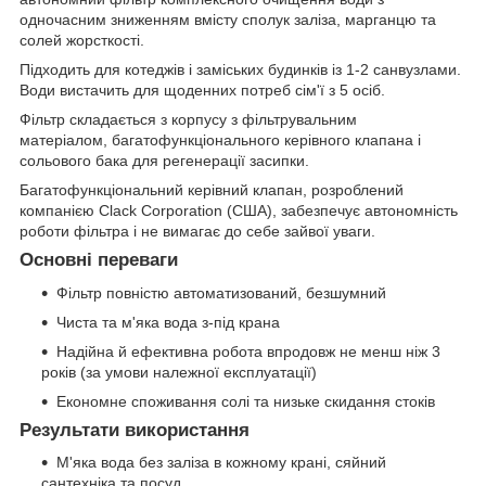
одночасним зниженням вмісту сполук заліза, марганцю та
солей жорсткості.
Підходить для котеджів і заміських будинків із 1-2 санвузлами.
Води вистачить для щоденних потреб сім'ї з 5 осіб.
Фільтр складається з корпусу з фільтрувальним
матеріалом, багатофункціонального керівного клапана і
сольового бака для регенерації засипки.
Багатофункціональний керівний клапан, розроблений
компанією Clack Corporation (США), забезпечує автономність
роботи фільтра і не вимагає до себе зайвої уваги.
Основні переваги
Фільтр повністю автоматизований, безшумний
Чиста та м'яка вода з-під крана
Надійна й ефективна робота впродовж не менш ніж 3
років (за умови належної експлуатації)
Економне споживання солі та низьке скидання стоків
Результати використання
М'яка вода без заліза в кожному крані, сяйний
сантехніка та посуд