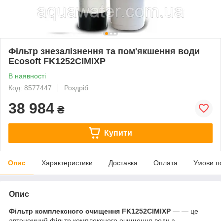
Фільтр знезалізнення та пом'якшення води
Ecosoft FK1252CIMIXP
В наявності
Код: 8577447
Роздріб
38 984
₴
Купити
Опис
Характеристики
Доставка
Оплата
Умови п
Опис
Фільтр комплексного очищення FK1252CIMIXP
— — це
автономний фільтр комплексного очищення води з