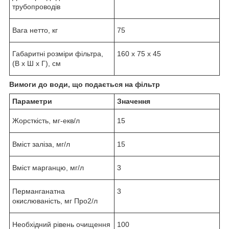
трубопроводів
Вага нетто, кг
75
Габаритні розміри фільтра,
160 х 75 х 45
(В х Ш х Г), см
Вимоги до води, що подається на фільтр
Параметри
Значення
Жорсткість, мг-екв/л
15
Вміст заліза, мг/л
15
Вміст марганцю, мг/л
3
Перманганатна
3
окислюваність, мг Про
2
/л
Необхідний рівень очищення
100