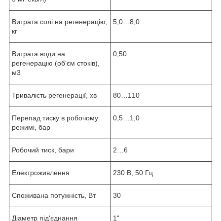
Витрата солі на регенерацію,
5,0…8,0
кг
Витрата води на
0,50
регенерацію (об'єм стоків),
м
3
Тривалість регенерації, хв
80…110
Перепад тиску в робочому
0,5…1,0
режимі, бар
Робочий тиск, бари
2…6
Електроживлення
230 В, 50 Гц
Споживана потужність, Вт
30
Діаметр під'єднання
1"