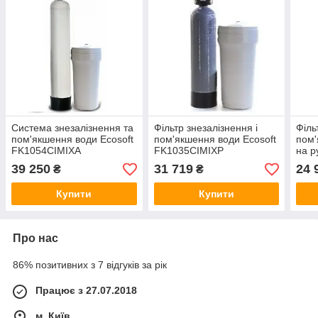
Система знезалізнення та
Фільтр знезалізнення і
Філь
пом'якшення води Ecosoft
пом'якшення води Ecosoft
пом'
FK1054CIMIXA
FK1035CIMIXP
на р
F64
39 250
31 719
24 
₴
₴
Купити
Купити
Про нас
86% позитивних з 7 відгуків за рік
Працює з 27.07.2018
м. Київ