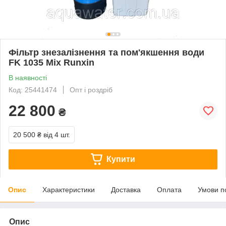
Фільтр знезалізнення та пом'якшення води
FK 1035 Mix Runxin
В наявності
Код: 25441474
Опт і роздріб
22 800
₴
20 500 ₴
від 4 шт.
Купити
Опис
Характеристики
Доставка
Оплата
Умови п
Опис