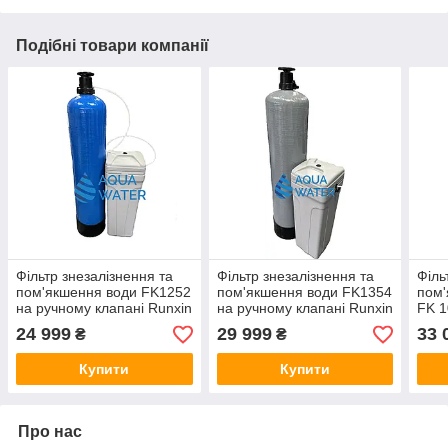
Подібні товари компанії
Фільтр знезалізнення та
Фільтр знезалізнення та
Філь
пом'якшення води FK1252
пом'якшення води FK1354
пом'
на ручному клапані Runxin
на ручному клапані Runxin
FK 1
F64A
F64A
24 999
29 999
33 
₴
₴
Купити
Купити
Про нас