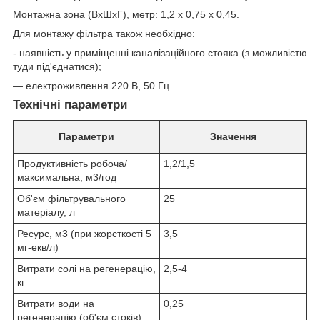
Монтажна зона (ВхШхГ), метр: 1,2 х 0,75 х 0,45.
Для монтажу фільтра також необхідно:
- наявність у приміщенні каналізаційного стояка (з можливістю
туди під'єднатися);
— електроживлення 220 В, 50 Гц.
Технічні параметри
Параметри
Значення
Продуктивність робоча/
1,2/1,5
максимальна, м
3
/год
Об'єм фільтрувального
25
матеріалу, л
Ресурс, м
3
(при жорсткості 5
3,5
мг-екв/л)
Витрати солі на регенерацію,
2,5-4
кг
Витрати води на
0,25
регенерацію (об'єм стоків),