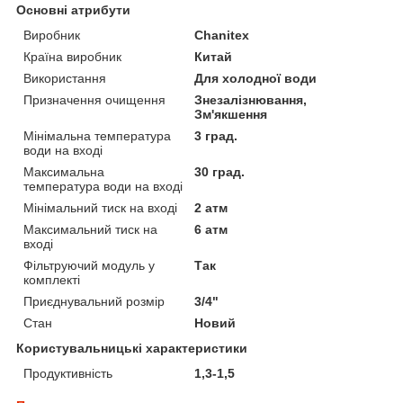
Основні атрибути
Виробник
Chanitex
Країна виробник
Китай
Використання
Для холодної води
Призначення очищення
Знезалізнювання,
Зм'якшення
Мінімальна температура
3 град.
води на вході
Максимальна
30 град.
температура води на вході
Мінімальний тиск на вході
2 атм
Максимальний тиск на
6 атм
вході
Фільтруючий модуль у
Так
комплекті
Приєднувальний розмір
3/4"
Стан
Новий
Користувальницькі характеристики
Продуктивність
1,3-1,5