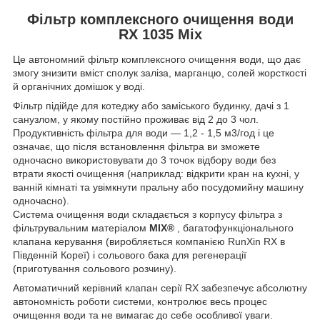
Фільтр комплексного очищення води
RX 1035 Mix
Це автономний фільтр комплексного очищення води, що дає
змогу знизити вміст сполук заліза, марганцю, солей жорсткості
й органічних домішок у воді.
Фільтр підійде для котеджу або заміського будинку, дачі з 1
санузлом, у якому постійно проживає від 2 до 3 чол.
Продуктивність фільтра для води — 1,2 - 1,5 м3/год і це
означає, що після встановлення фільтра ви зможете
одночасно використовувати до 3 точок відбору води без
втрати якості очищення (наприклад: відкрити кран на кухні, у
ванній кімнаті та увімкнути пральну або посудомийну машину
одночасно).
Система очищення води складається з корпусу фільтра з
фільтрувальним матеріалом
MIX
®
, багатофункціонального
клапана керування (виробляється компанією RunXin RX в
Південній Кореї) і сольового бака для регенерації
(приготування сольового розчину).
Автоматичний керівний клапан серії RX забезпечує абсолютну
автономність роботи системи, контролює весь процес
очищення води та не вимагає до себе особливої уваги.