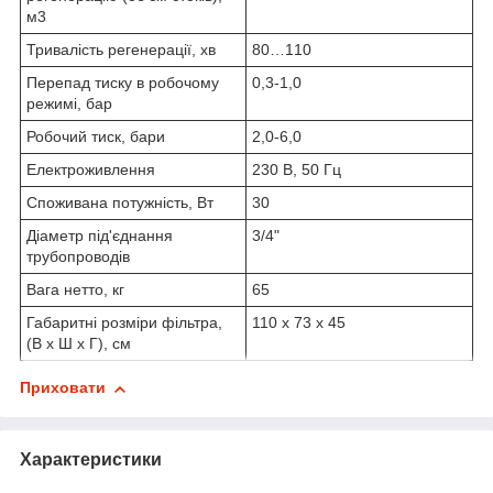
м
3
Тривалість регенерації, хв
80…110
Перепад тиску в робочому
0,3-1,0
режимі, бар
Робочий тиск, бари
2,0-6,0
Електроживлення
230 В, 50 Гц
Споживана потужність, Вт
30
Діаметр під'єднання
3/4"
трубопроводів
Вага нетто, кг
65
Габаритні розміри фільтра,
110 х 73 х 45
(В х Ш х Г), см
Приховати
Характеристики