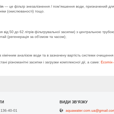
in
— це фільтр знезалізнення / пом'якшення води, призначений для
аніки (окислюваності) тощо.
 від 50 до 62 літрів фільтрувальної засипки) з центральною трубо
тай (регенерація за об'ємом та часом);
з хімічним аналізом води та в зазначену вартість системи очищення
ані різноманітні засипки і загрузки комплексної дії, а саме:
Ecomix
aquawater.com.ua@gmail.co
 136-40-01