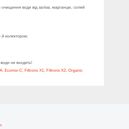
 очищення води від заліза, марганцю, солей
ю й колектором;
 води не входить!
-A
,
Ecomix-C
,
Filtrons X1
,
Filtrons X2
,
Organic
m