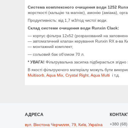
Система комплексного очищення води 1252 Runx
жорсткості (кальцію та магнію), амонію (аміака), орг
Продуктивність: від 1,7 м3/год чистої води.
Склад системи очищення води Runxin Clack:
— корпус фільтра 12х52 (розрахований на заповнення
— автоматичний клапан керування Runxin RX в-ва Ки
— монтажний комплект;
— сольовий бак об'ємом 70 л.
* УВАГА!
Фільтрувальна засипка підбирається згідно 
В якості фільтруючого матеріалу можуть бути використ
Multisorb
,
Aqua Mix
,
Crystal Right
,
Aqua Multi
і т.д.
+380 (68)
вул. Вінстона Черчилля, 79, Київ, Україна