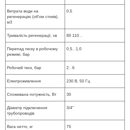
Витрата води на
0,5
регенерацію (об'єм стоків),
м
3
Тривалість регенерації, хв
80 110...
Перепад тиску в робочому
0,5...1,0
режимі, бар
Робочий тиск, бар
2...6
Електроживлення
230 В, 50 Гц
Споживана потужність, Вт
30
Діаметр підключення
3/4"
трубопроводів
Вага нетто, кг
75