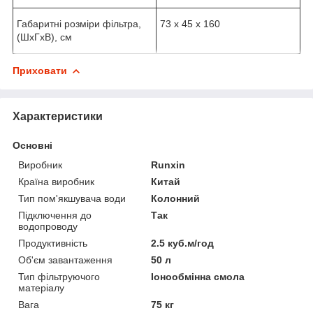
Габаритні розміри фільтра,
73 х 45 х 160
(ШхГхВ), см
Приховати
Характеристики
Основні
Виробник
Runxin
Країна виробник
Китай
Тип пом'якшувача води
Колонний
Підключення до
Так
водопроводу
Продуктивність
2.5 куб.м/год
Об'єм завантаження
50 л
Тип фільтруючого
Іонообмінна смола
матеріалу
Вага
75 кг