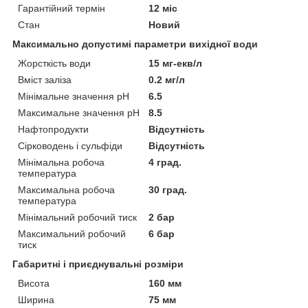
Гарантійний термін
12 міс
Стан
Новий
Максимально допустимі параметри вихідної води
Жорсткість води
15 мг-екв/л
Вміст заліза
0.2 мг/л
Мінімальне значення pH
6.5
Максимальне значення pH
8.5
Нафтопродукти
Відсутність
Сірководень і сульфіди
Відсутність
Мінімальна робоча
4 град.
температура
Максимальна робоча
30 град.
температура
Мінімальний робочий тиск
2 бар
Максимальний робочий
6 бар
тиск
Габаритні і приєднувальні розміри
Висота
160 мм
Ширина
75 мм