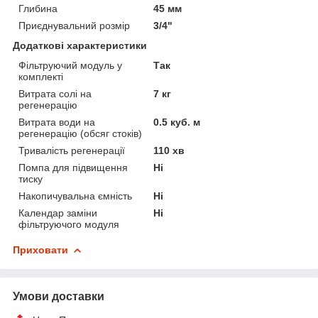
Глибина
45 мм
Приєднувальний розмір
3/4"
Додаткові характеристики
Фільтруючий модуль у
Так
комплекті
Витрата солі на
7 кг
регенерацію
Витрата води на
0.5 куб. м
регенерацію (обсяг стоків)
Тривалість регенерації
110 хв
Помпа для підвищення
Ні
тиску
Накопичувальна ємність
Ні
Календар заміни
Ні
фільтруючого модуля
Приховати
Умови доставки