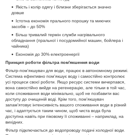
Якість і колір одягу і білизни зберігається значно
довше
Істотна економія прального порошку та миючих
засобів – до 50%
Більш тривалий термін служби нагрівального
обладнання (пральної і посудомийної машин, бойлера і
чайника)
Економія до 30% електроенергії
Принцип роботи фільтра пом'якшення води
Фільтр-пом'якшувач для води, працює в автономному режимі.
Система ефективно пом'якшує воду і самостійно контролює
усі процеси своєї роботи. Якщо ресурс системи вичерпався,
вона самостійно вийде на регенерацію, але тільки в той час,
коли споживання води мінімально, щоб не позбавити вас
доступу до очищеній воді. Крім того, пом'якшувач
запам'ятовує інтенсивність вашого споживання води в різний
час, і адаптується таким чином, щоб чиста вода була
доступна навіть при піковому її споживанні – наприклад, на
вихідних.
Фільтр підключається до водопроводу подачі холодної води.