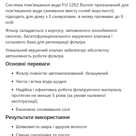
Система пом'якшення води FU 1252 Runxin призначений для
пом'якшення води (зниження вмісту солей жорсткості),
підходить для дому з 3 санвузлами, в якому проживає до 5
осіб.
Фільтр складається з корпусу, заповненого іонообмінної
смолою, багатофункціонального керуючого клапана і
сольового бака для регенерації фільтра.
Унікальний керуючий клапан забезпечує абсолютну
автономність роботи фільтра.
Основні переваги
Фільтр повністю автоматизований, безшумний
Чиста і м'яка вода щодня
Надійна і ефективна робота фільтруючого матеріалу
протягом не менше 5 років (за умови належної
експлуатації)
Економне споживання солі
Результати використання
Шовковиста шкіра і здорові волосся
Сяюча сантехніка та посуд