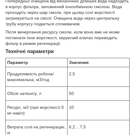
Попередньо очищена від механічних домішок вода надходить
в корпус фільтра, заповнений іонообмінною смолою. Вода
проходить через шар смоли, при цьому солі жорсткості
затримуються на смолі. Очищена вода через центральну
трубу корпусу подається споживачеві.
Після вичерпання ресурсу смоли, коли вона вже не може
поглинати іони жорсткості, керуючий клапан переводить
фільтр в режим регенерації.
Технічні параметри
Параметр
Значення
Продуктивність робоча/
2,5
максимальна, м
3
/год
Обсяг катіоніту, л
50
Ресурс, м
3
(при жорсткості 5
10
мг-екв/л)
Витрата солі на регенерацію,
6,2....7,5
кг