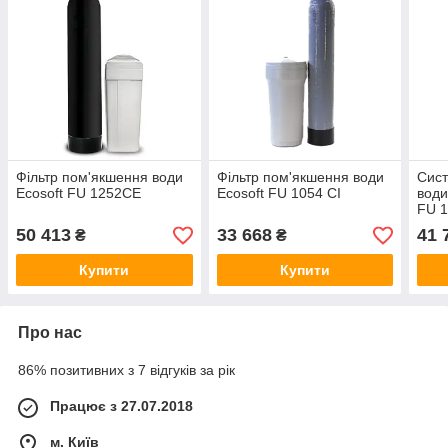
Фільтр пом'якшення води
Фільтр пом'якшення води
Сис
Ecosoft FU 1252CE
Ecosoft FU 1054 CI
води
FU 1
50 413
33 668
41 
₴
₴
Купити
Купити
Про нас
86% позитивних з 7 відгуків за рік
Працює з 27.07.2018
м. Київ