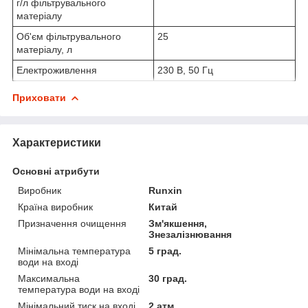
г/л фільтрувального
матеріалу
Об'єм фільтрувального
25
матеріалу, л
Електроживлення
230 В, 50 Гц
Приховати
Характеристики
Основні атрибути
Виробник
Runxin
Країна виробник
Китай
Призначення очищення
Зм'якшення,
Знезалізнювання
Мінімальна температура
5 град.
води на вході
Максимальна
30 град.
температура води на вході
Мінімальний тиск на вході
2 атм