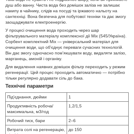
душ або ванну. Чиста вода без домішок заліза не залишає
накипу в чайнику, слідів на посуді та іржавого нальоту на
сантехніці. Вона безпечна для побутової техніки та дає змогу
заощаджувати електроенергію.
У процесі очищення вода проходить через шар
фільтрувального матеріалу комплексної дії Mix (545/Україна).
Сорбент комплектний Mix — універсальний матеріал для
очищення води, що об'єднує переваги сучасних технологій.
Він дає змогу одночасно пом'якшувати воду, видаляти залізо,
марганець, амоній і органіку.
Для видалення наявних домішок фільтр переходить у режим
регенерації. Цей процес проходить автоматично — потрібно
тільки регулярно додавати сіль до бака.
Технічні параметри
Під'єднання, дюйми
1
Продуктивність робоча/
1,2/1,5
максимальна, м3/год
Робочий тиск, бари
2–6
Витрата солі на регенерацію,
до 150