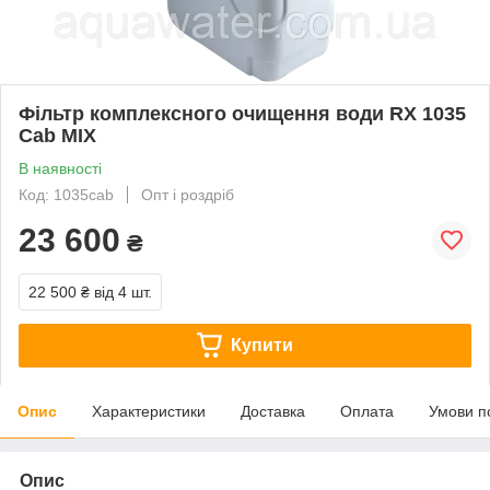
Фільтр комплексного очищення води RX 1035
Сab MIX
В наявності
Код: 1035cab
Опт і роздріб
23 600
₴
22 500 ₴
від 4 шт.
Купити
Опис
Характеристики
Доставка
Оплата
Умови п
Опис