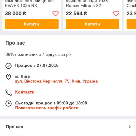
комплексного очищення
очищення води 1035
очищ
EVA FK 1035 RX
Runxin Filtrons X2
Clac
38 000
22 594
23 
₴
₴
Купити
Купити
Про нас
86% позитивних з 7 відгуків за рік
Працює з 27.07.2018
м. Київ
вул. Вінстона Черчилля, 79, Київ, Україна
Контакти
Сьогодні працює з 09:00 до 18:00
Показати весь графік роботи
Про нас