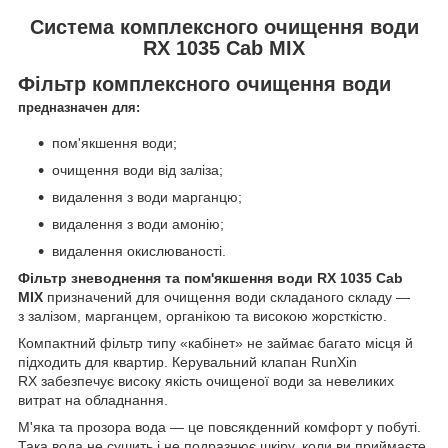
Система комплексного очищення води
RX 1035 Сab MIX
Фільтр комплексного очищення води
предназначен для:
пом'якшення води;
очищення води від заліза;
видалення з води марганцю;
видалення з води амонію;
видалення окислюваності.
Фільтр зневоднення та пом'якшення води RX 1035 Cab
MIX
призначений для очищення води складаного складу —
з залізом, марганцем, органікою та високою жорсткістю.
Компактний фільтр типу «кабінет» не займає багато місця й
підходить для квартир. Керувальний клапан RunXin
RX забезпечує високу якість очищеної води за невеликих
витрат на обладнання.
М'яка та прозора вода — це повсякденний комфорт у побуті.
Така вода не сушить і не подразнює шкіру, коли ви приймаєте