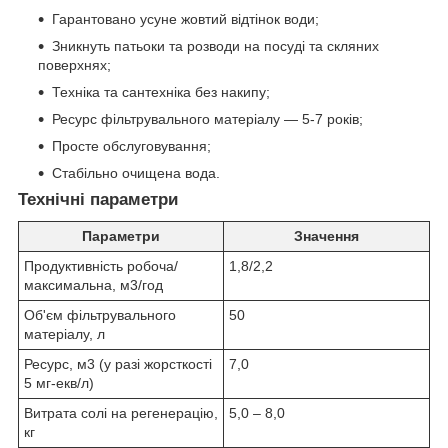
Гарантовано усуне жовтий відтінок води;
Зникнуть патьоки та розводи на посуді та скляних
поверхнях;
Техніка та сантехніка без накипу;
Ресурс фільтрувального матеріалу — 5-7 років;
Просте обслуговування;
Стабільно очищена вода.
Технічні параметри
Параметри
Значення
Продуктивність робоча/
1,8/2,2
максимальна, м
3
/год
Об'єм фільтрувального
50
матеріалу, л
Ресурс, м
3
(у разі жорсткості
7,0
5 мг-екв/л)
Витрата солі на регенерацію,
5,0 – 8,0
кг