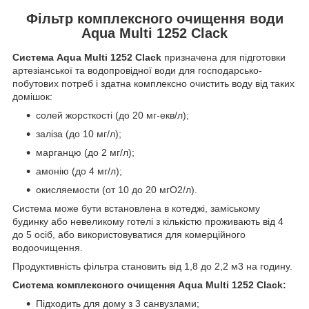
Фільтр комплексного очищення води
Aqua Multi 1252 Clack
Система Aqua Multi 1252 Clack
призначена для підготовки
артезіанської та водопровідної води для господарсько-
побутових потреб і здатна комплексно очистить воду від таких
домішок:
солей жорсткості (до 20 мг-екв/л);
заліза (до 10 мг/л);
марганцю (до 2 мг/л);
амонію (до 4 мг/л);
окисляемости (от 10 до 20 мгО2/л).
Система може бути встановлена в котеджі, заміському
будинку або невеликому готелі з кількістю проживають від 4
до 5 осіб, або використовуватися для комерційного
водоочищення.
Продуктивність фільтра становить від 1,8 до 2,2 м
3
на годину.
Система комплексного очищення Aqua Multi 1252 Clack:
Підходить для дому з 3 санвузлами;