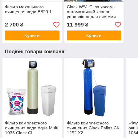
Фільтр механічного
Clack WS1 CI за часом -
очищення води BB20 1"
автоматичний клапан
управління для системи
пом'якшення та
2 700
11 999
₴
₴
комплексного очищення
води
Купити
Купити
Подібні товари компанії
Фільтр комплексного
Фільтр комплексного
Філь
очищення води Aqua Multi
очищення Clack Pallas CK
очищ
1035 Clack CI
1252 X2
1054