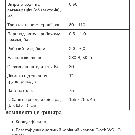
Витрата води на
0,50
регенерацію (об'єм стоків),
м
3
Тривалість регенерації, хв
80…110
Перепад тиску в робочому
0,5 – 1,0
режимі, бар
Робочий тиск, бари
2,0…6,0
Електроживлення
230 В, 50 Гц
Споживана потужність, Вт
30
Діаметр під'єднання
1"
трубопроводів
Вага нетто, кг
75
Габаритні розміри фільтра,
155 х 75 х 45
(В х Ш х Г), см
Комплектація фільтра
Корпус фільтра;
Багатофункціональний керівний клапан Clack WS1 СІ