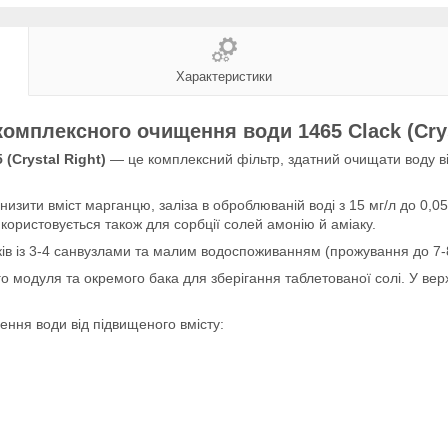
Характеристики
омплексного очищення води 1465 Clack (Crys
(Crystal Right)
— це комплексний фільтр, здатний очищати воду ві
изити вміст марганцю, заліза в оброблюваній воді з 15 мг/л до 0,05 
користовується також для сорбції солей амонію й аміаку.
ів із 3-4 санвузлами та малим водоспоживанням (прожування до 7-8
о модуля та окремого бака для зберігання таблетованої солі. У вер
ння води від підвищеного вмісту: