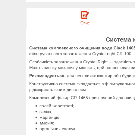
Опис
Система к
Система комплексного очищення води Clack 1465 
фільтрувального завантаження Crystal-right CR-100.
Особливість завантаження Crystal Right — здатність зн
Мають високу механічну міцність, цей наповнювач ви
Рекомендується:
для невеликих квартир або будинк
Конструктивно система складається з фільтрувальног
рідкокристалічним дисплеєм.
Комплексний фільтр CR-1465 призначений для очище
солей жорсткості;
заліза;
марганцю;
амонія;
органічних сполук.