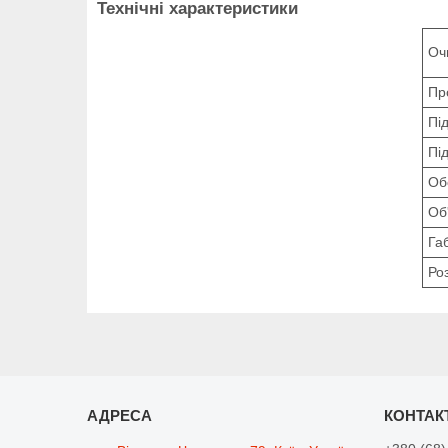
Технічні характеристики
Оч
Пр
Пі
Під
Об
Об
Га
Ро