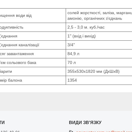
солей жорсткості, заліза, марган
ищення води від
амонію, органічних з'єднань
одуктивність
2,5 - 3,0 м. куб./час
д'єднання
1" (вхід і вихід)
'єднання каналізації
3/4"
сяг завантаження
84,9 л
'єм сольового бака
70 л
барити
355х530х1820 мм (ДхШхВ)
змір балона
1354