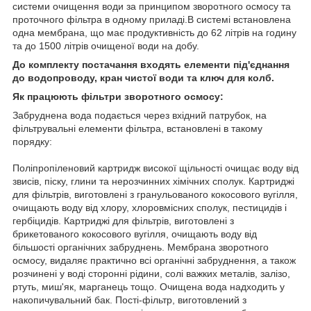
системи очищення води за принципом зворотного осмосу та
проточного фільтра в одному приладі.В системі встановлена
одна мембрана, що має продуктивність до 62 літрів на годину
та до 1500 літрів очищеної води на добу.
До комплекту постачання входять елементи під'єднання
до водопроводу, кран чистої води та ключ для колб.
Як працюють фільтри зворотного осмосу:
Забруднена вода подається через вхідний патрубок, на
фільтрувальні елементи фільтра, встановлені в такому
порядку:
Поліпропіленовий картридж високої щільності очищає воду від
звисів, піску, глини та нерозчинних хімічних сполук. Картриджі
для фільтрів, виготовлені з гранульованого кокосового вугілля,
очищають воду від хлору, хлоровмісних сполук, пестицидів і
гербіцидів. Картриджі для фільтрів, виготовлені з
брикетованого кокосового вугілля, очищають воду від
більшості органічних забруднень. Мембрана зворотного
осмосу, видаляє практично всі органічні забруднення, а також
розчинені у воді сторонні рідини, солі важких металів, залізо,
ртуть, миш'як, марганець тощо. Очищена вода надходить у
накопичувальний бак. Пості-фільтр, виготовлений з