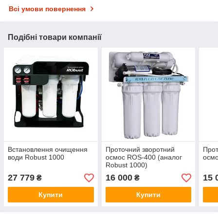
Всі умови повернення
Подібні товари компанії
Встановлення очищення
Проточний зворотний
Прот
води Robust 1000
осмос ROS-400 (аналог
осм
Robust 1000)
27 779
16 000
15 
₴
₴
Купити
Купити