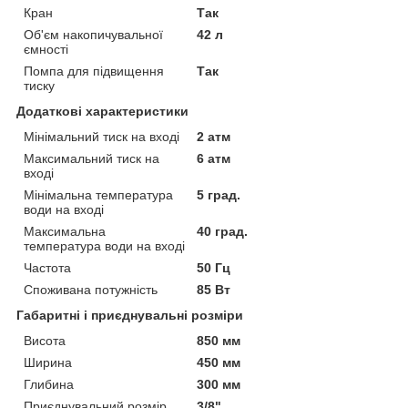
Кран
Так
Об'єм накопичувальної
42 л
ємності
Помпа для підвищення
Так
тиску
Додаткові характеристики
Мінімальний тиск на вході
2 атм
Максимальний тиск на
6 атм
вході
Мінімальна температура
5 град.
води на вході
Максимальна
40 град.
температура води на вході
Частота
50 Гц
Споживана потужність
85 Вт
Габаритні і приєднувальні розміри
Висота
850 мм
Ширина
450 мм
Глибина
300 мм
Приєднувальний розмір
3/8"