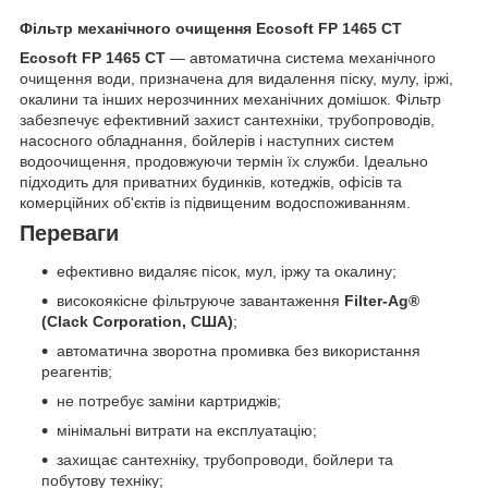
Фільтр механічного очищення Ecosoft FP 1465 CT
Ecosoft FP 1465 CT
— автоматична система механічного
очищення води, призначена для видалення піску, мулу, іржі,
окалини та інших нерозчинних механічних домішок. Фільтр
забезпечує ефективний захист сантехніки, трубопроводів,
насосного обладнання, бойлерів і наступних систем
водоочищення, продовжуючи термін їх служби. Ідеально
підходить для приватних будинків, котеджів, офісів та
комерційних об'єктів із підвищеним водоспоживанням.
Переваги
ефективно видаляє пісок, мул, іржу та окалину;
високоякісне фільтруюче завантаження
Filter-Ag®
(Clack Corporation, США)
;
автоматична зворотна промивка без використання
реагентів;
не потребує заміни картриджів;
мінімальні витрати на експлуатацію;
захищає сантехніку, трубопроводи, бойлери та
побутову техніку;