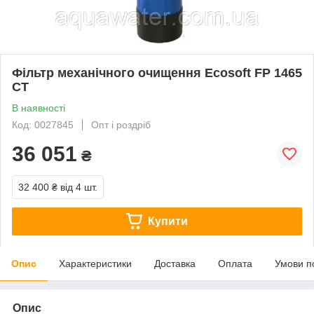
Фільтр механічного очищення Ecosoft FP 1465
CT
В наявності
Код: 0027845
Опт і роздріб
36 051
₴
32 400 ₴
від 4 шт.
Купити
Опис
Характеристики
Доставка
Оплата
Умови п
Опис