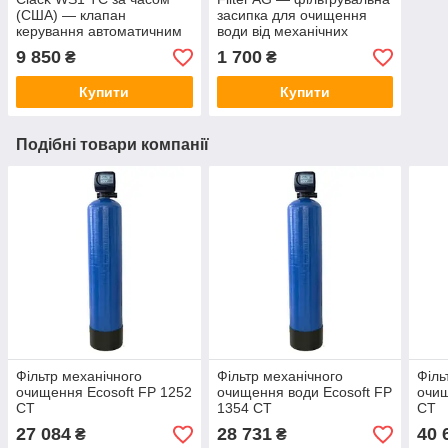
(США) — клапан
засипка для очищення
керування автоматичним
води від механічних
для системи очищення
домішок 40-20 мкм
9 850
1 700
₴
₴
води
Купити
Купити
Подібні товари компанії
Фільтр механічного
Фільтр механічного
Філь
очищення Ecosoft FP 1252
очищення води Ecosoft FP
очищ
CT
1354 CT
CT
27 084
28 731
40 
₴
₴