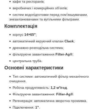
кафе та ресторанів;
виробничих і комерційних об'єктів;
систем водопідготовки перед пом'якшувачами,
знезалізнювачами та вугільними фільтрами.
Комплектація
корпус
14×65"
;
автоматичний керуючий клапан
Clack
;
дренажно-розподільча система;
фільтруюче завантаження
Filter-Ag®
;
центральна труба.
Основні характеристики
Тип системи: автоматичний фільтр механічного
очищення.
Робоча продуктивність:
1,2 м³/год
.
Фільтруюче завантаження:
Filter-Ag®
.
Регенерація: автоматична зворотна промивка.
Підключення:
1"
.