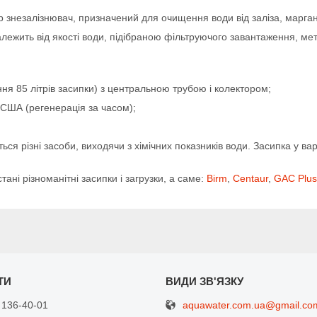
р знезалізнювач, призначений для очищення води від заліза, марга
(залежить від якості води, підібраною фільтруючого завантаження, 
ня 85 літрів засипки) з центральною трубою і колектором;
США (регенерація за часом);
ся різні засоби, виходячи з хімічних показників води. Засипка у ва
ані різноманітні засипки і загрузки, а саме:
Birm
,
Centaur
,
GAC Plus
aquawater.com.ua@gmail.co
 136-40-01