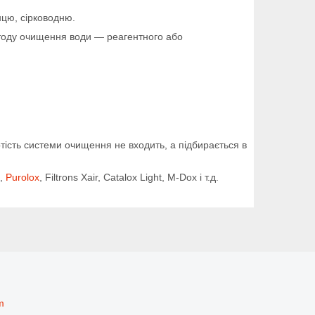
нцю, сірководню.
методу очищення води — реагентного або
ртість системи очищення не входить, а підбирається в
,
Purolox
, Filtrons Xair, Catalox Light, M-Dox і т.д.
m