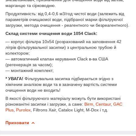
марганцю та сірководню.
Продуктивність: від 0,4-0,6 м3/год чистої води (залежить від
параметрів очищаємої води, підібраної марки фільтруючої
загрузки, метода очищення - реагентного чи безреагентного).
Склад системи очищення води 1054 Clack:
— корпус фільтра 10х54 (розрахований на заповнення 42
літрів фільтрувальної засипки) з центральною трубою й
колектором;
— автоматичний клапан керування Clack в-ва США
(регенерація за часом);
— монтажний комплект;
* УВАГА!
Фільтрувальна засипка підбирається згідно з
хімічним аналізом води та в зазначену вартість системи
очищення води не входить!
В якості фільтруючого матеріалу можуть бути використані
різноманітні засипки і загрузки, а саме:
Birm
,
Centaur
,
GAC
Plus
,
Purolox
, Filtrons Xair, Catalox Light, M-Dox і т.д.
Приховати