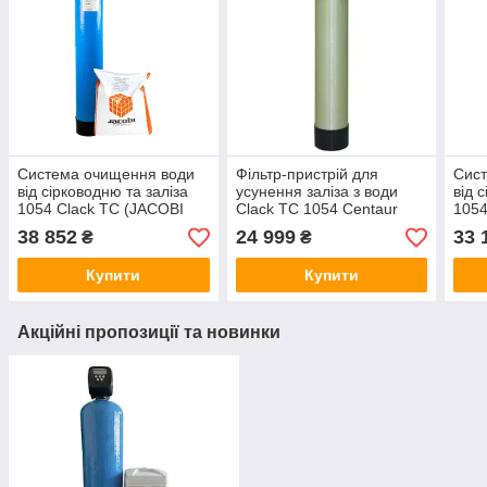
Система очищення води
Фільтр-пристрій для
Сис
від сірководню та заліза
усунення заліза з води
від 
1054 Clack TC (JACOBI
Clack TC 1054 Centaur
1054
CX-MCA)
CX-
38 852
24 999
33 
₴
₴
Купити
Купити
Акційні пропозиції та новинки