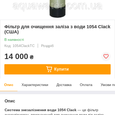
Фільтр для очищення заліза з води 1054 Clack
(США)
В наявності
Код: 1054ClackTC
Роздріб
14 000
₴
Купити
Опис
Характеристики
Доставка
Оплата
Умови п
Опис
Система знезалізнення води 1054 Clack
— це фільтр
знезалізнювач, призначений для очищення води від заліза,