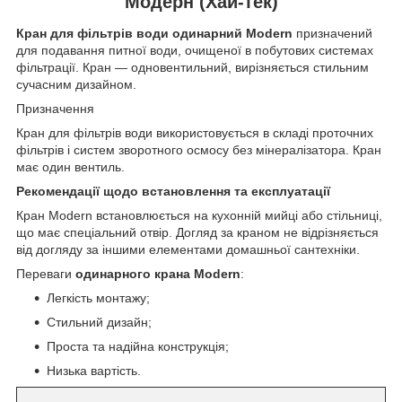
Модерн (Хай-тек)
Кран для фільтрів води одинарний Modern
призначений
для подавання питної води, очищеної в побутових системах
фільтрації. Кран — одновентильний, вирізняється стильним
сучасним дизайном.
Призначення
Кран для фільтрів води використовується в складі проточних
фільтрів і систем зворотного осмосу без мінералізатора. Кран
має один вентиль.
Рекомендації щодо встановлення та експлуатації
Кран Modern встановлюється на кухонній мийці або стільниці,
що має спеціальний отвір. Догляд за краном не відрізняється
від догляду за іншими елементами домашньої сантехніки.
Переваги
одинарного крана Modern
:
Легкість монтажу;
Стильний дизайн;
Проста та надійна конструкція;
Низька вартість.