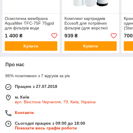
Осмотична мембрана
Комплект картриджів
Кран
Aquafilter TFC-75F 75gpd
Ecosoft для потрійних
один
для фільтрів води
фільтрів (для жорсткої
(Sta
води)
1 400
939
700
₴
₴
Купити
Купити
Про нас
86% позитивних з 7 відгуків за рік
Працює з 27.07.2018
м. Київ
вул. Вінстона Черчилля, 79, Київ, Україна
Контакти
Сьогодні працює з 09:00 до 18:00
Показати весь графік роботи