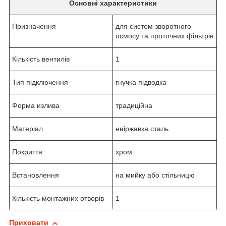
Основні характеристики
Призначення
для систем зворотного
осмосу та проточних фільтрів
Кількість вентилів
1
Тип підключення
гнучка підводка
Форма излива
традиційна
Матеріал
неіржавка сталь
Покриття
хром
Встановлення
на мийку або стільницю
Кількість монтажних отворів
1
Приховати