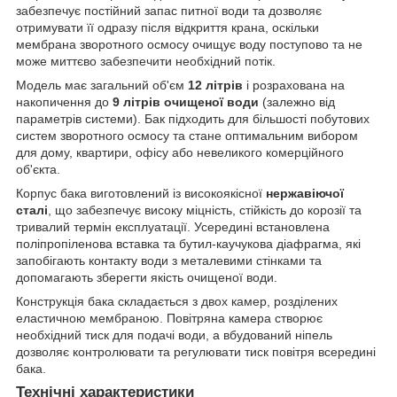
забезпечує постійний запас питної води та дозволяє
отримувати її одразу після відкриття крана, оскільки
мембрана зворотного осмосу очищує воду поступово та не
може миттєво забезпечити необхідний потік.
Модель має загальний об'єм
12 літрів
і розрахована на
накопичення до
9 літрів очищеної води
(залежно від
параметрів системи). Бак підходить для більшості побутових
систем зворотного осмосу та стане оптимальним вибором
для дому, квартири, офісу або невеликого комерційного
об'єкта.
Корпус бака виготовлений із високоякісної
нержавіючої
сталі
, що забезпечує високу міцність, стійкість до корозії та
тривалий термін експлуатації. Усередині встановлена
поліпропіленова вставка та бутил-каучукова діафрагма, які
запобігають контакту води з металевими стінками та
допомагають зберегти якість очищеної води.
Конструкція бака складається з двох камер, розділених
еластичною мембраною. Повітряна камера створює
необхідний тиск для подачі води, а вбудований ніпель
дозволяє контролювати та регулювати тиск повітря всередині
бака.
Технічні характеристики