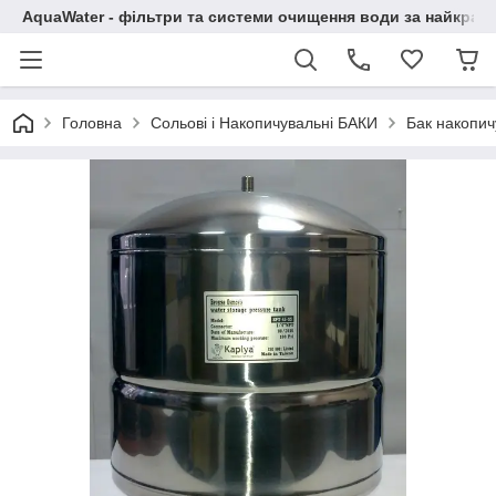
AquaWater - фільтри та системи очищення води за найкращ
Головна
Сольові і Накопичувальні БАКИ
Бак накопич