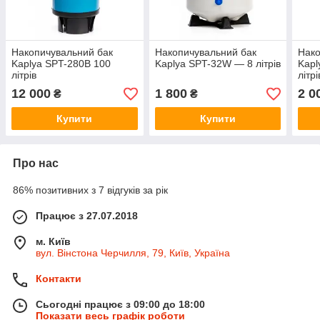
Накопичувальний бак
Накопичувальний бак
Нако
Kaplya SPT-280B 100
Kaplya SPT-32W — 8 літрів
Kapl
літрів
літрі
12 000
1 800
2 0
₴
₴
Купити
Купити
Про нас
86% позитивних з 7 відгуків за рік
Працює з 27.07.2018
м. Київ
вул. Вінстона Черчилля, 79, Київ, Україна
Контакти
Сьогодні працює з 09:00 до 18:00
Показати весь графік роботи