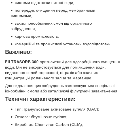
системи підготовки питної води;
попереднє очищення перед мембранними
системами;
захист іонообмінних смол від органічного
забруднення;
харчова промисловість;
комерційні та промислові установки водопідготовки.
Важливо:
FILTRASORB 300
призначений для адсорбційного очищення
води. Він не використовується для пом'якшення води,
видалення солей жорсткості, нітратів або значних
концентрацій розчиненого заліза та марганцю.
Для видалення цих забруднень застосовуються спеціальні
іонообмінні смоли або каталізуючі фільтруючі завантаження.
Технічні характеристики:
Тип: гранульоване активоване вугілля (GAC);
Основа: бітумінозне вугілля;
Виробник: Chemviron Carbon (США);