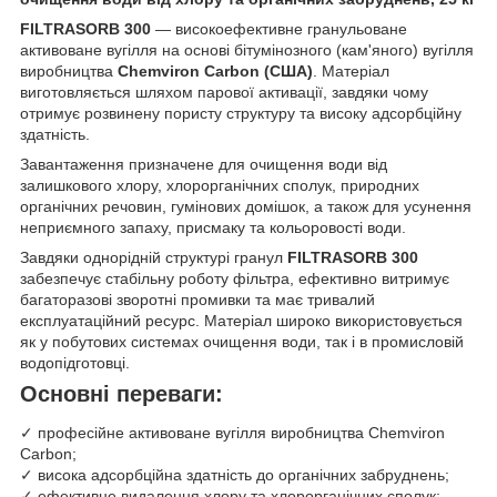
FILTRASORB 300
— високоефективне гранульоване
активоване вугілля на основі бітумінозного (кам'яного) вугілля
виробництва
Chemviron Carbon (США)
. Матеріал
виготовляється шляхом парової активації, завдяки чому
отримує розвинену пористу структуру та високу адсорбційну
здатність.
Завантаження призначене для очищення води від
залишкового хлору, хлорорганічних сполук, природних
органічних речовин, гумінових домішок, а також для усунення
неприємного запаху, присмаку та кольоровості води.
Завдяки однорідній структурі гранул
FILTRASORB 300
забезпечує стабільну роботу фільтра, ефективно витримує
багаторазові зворотні промивки та має тривалий
експлуатаційний ресурс. Матеріал широко використовується
як у побутових системах очищення води, так і в промисловій
водопідготовці.
Основні переваги:
✓ професійне активоване вугілля виробництва Chemviron
Carbon;
✓ висока адсорбційна здатність до органічних забруднень;
✓ ефективне видалення хлору та хлорорганічних сполук;