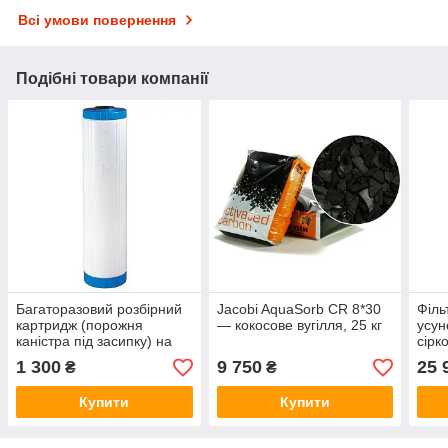
Всі умови повернення
Подібні товари компанії
Багаторазовий розбірний
Jacobi AquaSorb CR 8*30
Філь
картридж (порожня
— кокосове вугілля, 25 кг
усун
каністра під засипку) на
сірк
Big Вlue 20
GAC 
1 300
9 750
25 
₴
₴
Купити
Купити