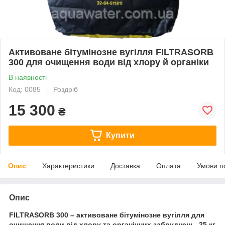
Активоване бітумінозне вугілля FILTRASORB
300 для очищення води від хлору й органіки
В наявності
Код: 0085
Роздріб
15 300
₴
Купити
Опис
Характеристики
Доставка
Оплата
Умови п
Опис
FILTRASORB 300 – активоване бітумінозне вугілля для
очищення води від хлору та органічних забруднень, 25 кг