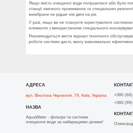
Якщо якість очищеної води погіршилася або було по
станції хімічного промивання та спеціальних реаген
мембрани не рідше ніж двічі на рік.
У разі, якщо ви не плануєте користуватися системо
елементи з використанням спеціального консервувал
Рекомендується вести журнал технічного обслуговуван
роботи системи дасть змогу максимально ефективно т
+380 (68)
вул. Вінстона Черчилля, 79, Київ, Україна
+380 (99)
AquaWater - фільтри та системи
очищення води за найкращими цінами!
Олексан