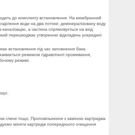
ходить до комплекту встановлення. На мембранний
зділення води на два потоки: демінералізовану воду
каналізацію, а частина спрямовується на вхід
, який перешкоджає утворенню відкладень усередині
кає встановлення під час заповнення бака.
зивається режимом гідравлічної промивання,
бочому режимі.
тощо.
нки глини тощо. Проповільнення з заміною картриджа
ндуємо міняти картридж попереднього очищення