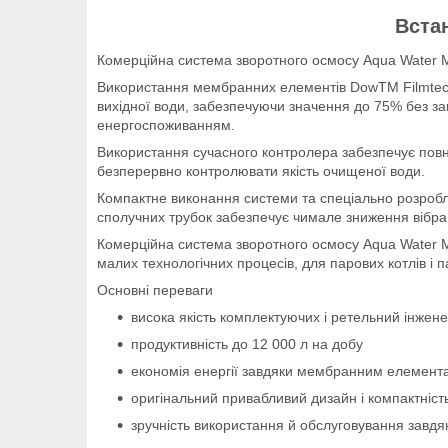
Вста
Комерційна система зворотного осмосу Aqua Water 
Використання мембранних елементів DowTM FilmtecTM
вихідної води, забезпечуючи значення до 75% без за
енергоспоживанням.
Використання сучасного контролера забезпечує пов
безперервно контролювати якість очищеної води.
Компактне виконання системи та спеціально розробл
сполучних трубок забезпечує чимале зниження вібрац
Комерційна система зворотного осмосу Aqua Water M
малих технологічних процесів, для парових котлів і 
Основні переваги
висока якість комплектуючих і ретельний інжене
продуктивність до 12 000 л на добу
економія енергії завдяки мембранним елемент
оригінальний привабливий дизайн і компактніст
зручність використання й обслуговування завдяк