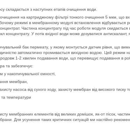
су складається з наступних етапів очищення води.
 очищення на картриджному фільтрі тонкого очищення 5 мкм, що в
обочому режимі в мембранному модулі встановлення відбувається ро
центрат. Частина концентрату під час роботи модуля скидається в 
икл концентрату. У потік вхідної води може дозуватися антискалант
чувальний бак пермеату, у якому монтується датчик рівня, що вими
ичністю автоматично промивається вихідною водою. Цей режим на
упродовж 1-2 хвилин подавання води, що перевищує подавання в ро
ра та забезпечує:
м у накопичувальної ємності,
вання мембран,
ахисту насоса від сухого ходу, захисту мембран від високого тиску 
і та температури
сту мембранних елементів від великих домішок, як-от пісок, части
рани. Для усунення таких критичних ситуацій ми настійно рекоме