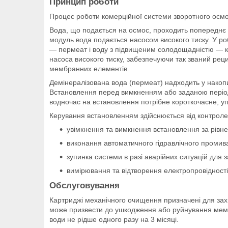
Принцип роботи
Процес роботи комерційної системи зворотного осмо
Вода, що подається на осмос, проходить попереднє
модуль вода подається насосом високого тиску. У р
— пермеат і воду з підвищеним солодощадністю — кон
насоса високого тиску, забезпечуючи так званий рец
мембранних елементів.
Демінералізована вода (пермеат) надходить у накопи
Встановлення перед вимкненням або заданою період
водночас на встановлення потрібне короткочасне, 
Керування встановленням здійснюється від контроле
увімкнення та вимкнення встановлення за рівне
виконання автоматичного гідравлічного проми
зупинка системи в разі аварійних ситуацій для з
вимірювання та відтворення електропровідност
Обслуговування
Картриджі механічного очищення призначені для захи
може призвести до ушкодження або руйнування мемб
води не рідше одного разу на 3 місяці.