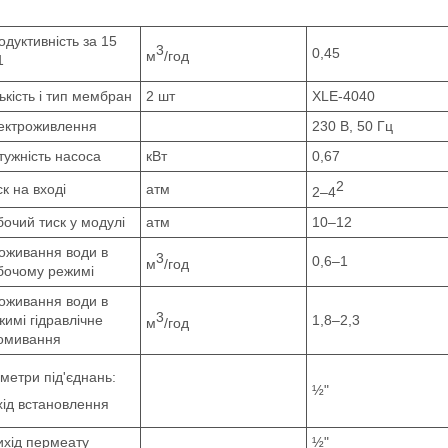
одуктивність за 15
3
0,45
м
/год
1
ькість і тип мембран
2 шт
XLE-4040
ектроживлення
230 В, 50 Гц
тужність насоса
кВт
0,67
2
к на вході
атм
2–4
бочий тиск у модулі
атм
10–12
оживання води в
3
0,6–1
м
/год
бочому режимі
оживання води в
3
жимі гідравлічне
1,8–2,3
м
/год
омивання
аметри під'єднань:
½"
вхід встановлення
вихід пермеату
½"