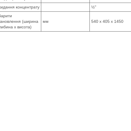
скидання концентрату
½"
барити
тановлення (ширина
мм
540 х 405 х 1450
глибина х висота)