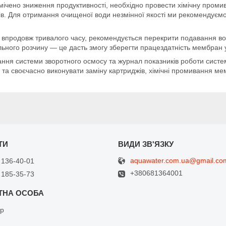
мічено зниження продуктивності, необхідно провести хімічну пром
тів. Для отримання очищеної води незмінної якості ми рекомендуєм
ю впродовж тривалого часу, рекомендується перекрити подавання во
ьного розчину — це дасть змогу зберегти працездатність мембран у
ня системи зворотного осмосу та журнал показників роботи системи 
а своєчасно виконувати заміну картриджів, хімічні промивання мемб
aquawater.com.ua@gmail.co
 136-40-01
+380681364001
 185-35-73
др