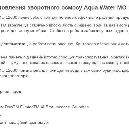
новлення зворотного осмосу Aqua Water MO 
MO 12000 являє собою компактне енергоефективне рішення продук
 забезпечує стабільно високу якість очищеної води та дає змогу р
грози для стану мембран. Стабільна робота забезпечується відцент
ну автоматизацію роботи встановлення. Контролер обладнаний датч
ена панель під'єднань істотно спрощує транспортування, монтаж і
ій і шуму, створюваних насосом високого тиску під час експлуатаці
O 12000 призначена для очищення води в заміських будинках, кафе
парогенераторів.
рний підхід
ам DowTM FilmtecTM XLE та насосам Grundfos
ь
и інноваційній архітектурі