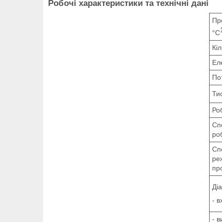
Робочі характеристики та технічні дані
Пр
°C
Кіл
Ел
По
Тис
Ро
Сп
ро
Сп
ре
пр
Ді
- 
- 