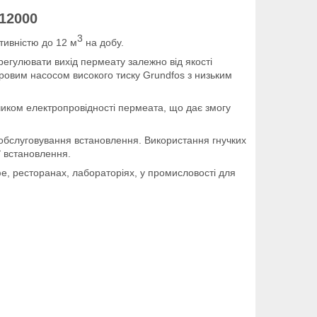
12000
3
тивністю до 12 м
на добу.
егулювати вихід пермеату залежно від якості
ровим насосом високого тиску Grundfos з низьким
иком електропровідності пермеата, що дає змогу
 обслуговування встановлення. Використання гнучких
ї встановлення.
, ресторанах, лабораторіях, у промисловості для