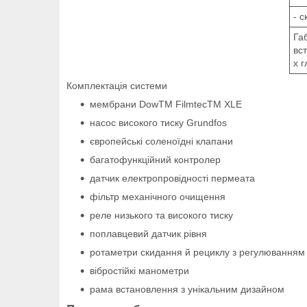
- 
Га
вс
х 
Комплектація системи
мембрани DowTM FilmtecTM XLE
насос високого тиску Grundfos
європейські соленоїдні клапани
багатофункційний контролер
датчик електропровідності пермеата
фільтр механічного очищення
реле низького та високого тиску
поплавцевий датчик рівня
ротаметри скидання й рециклу з регулюванням
вібростійкі манометри
рама встановлення з унікальним дизайном