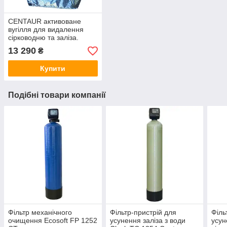
CENTAUR активоване
вугілля для видалення
сірководню та заліза.
Абсорбція, зневоднення
13 290
₴
Купити
Подібні товари компанії
Фільтр механічного
Фільтр-пристрій для
Філь
очищення Ecosoft FP 1252
усунення заліза з води
усун