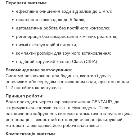
Переваги системи:
ефективне очищення води від заліза до 1 мг/л;
видалення сірководню до 5 балів;
автоматична робота без постійного контролю;
регенерація без використання хімічних реагентів;
низькі експлуатаційні витрати;
компактні розміри для зручного встановлення;
надійний керуючий клапан Clack (США).
Рекомендоване застосування:
Система розрахована для будинків, квартир і дач із
невеликим або середнім споживанням води, орієнтовно для
1–2 постійних користувачів.
Принцип роботи:
Вода проходить через шар завантаження CENTAUR, де
затримуються сполуки заліза та сірководень. Після
накопичення забруднень система автоматично запускає цикл
регенерації — зворотний потік води очищає фільтруючий
матеріал та відновлює його робочі властивості.
Комплектація системи: