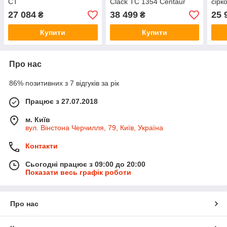
CT
Clack TC 1354 Centaur
сірк
GAC 
27 084
38 499
25 
₴
₴
Купити
Купити
Про нас
86% позитивних з 7 відгуків за рік
Працює з 27.07.2018
м. Київ
вул. Вінстона Черчилля, 79, Київ, Україна
Контакти
Сьогодні працює з 09:00 до 20:00
Показати весь графік роботи
Про нас