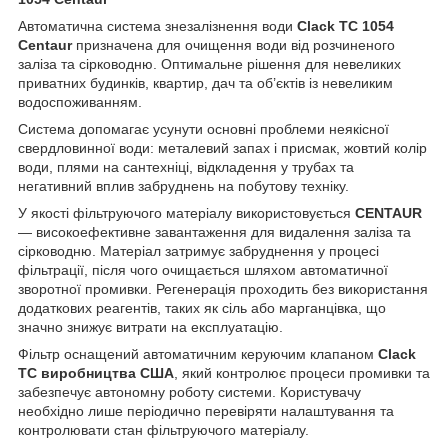
Автоматична система знезалізнення води
Clack TC 1054
Centaur
призначена для очищення води від розчиненого
заліза та сірководню. Оптимальне рішення для невеликих
приватних будинків, квартир, дач та об’єктів із невеликим
водоспоживанням.
Система допомагає усунути основні проблеми неякісної
свердловинної води: металевий запах і присмак, жовтий колір
води, плями на сантехніці, відкладення у трубах та
негативний вплив забруднень на побутову техніку.
У якості фільтруючого матеріалу використовується
CENTAUR
— високоефективне завантаження для видалення заліза та
сірководню. Матеріал затримує забруднення у процесі
фільтрації, після чого очищається шляхом автоматичної
зворотної промивки. Регенерація проходить без використання
додаткових реагентів, таких як сіль або марганцівка, що
значно знижує витрати на експлуатацію.
Фільтр оснащений автоматичним керуючим клапаном
Clack
TC виробництва США
, який контролює процеси промивки та
забезпечує автономну роботу системи. Користувачу
необхідно лише періодично перевіряти налаштування та
контролювати стан фільтруючого матеріалу.