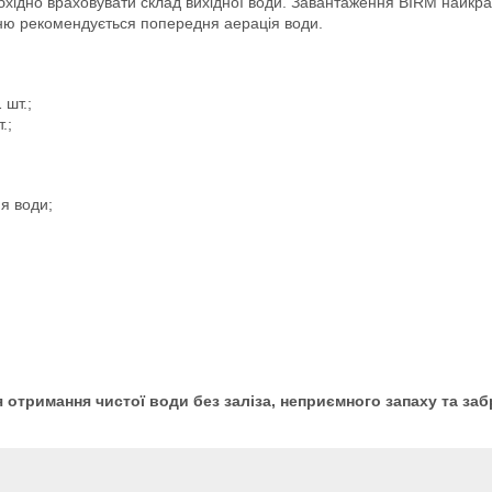
хідно враховувати склад вихідної води. Завантаження BIRM найкра
сню рекомендується попередня аерація води.
 шт.;
.;
я води;
 отримання чистої води без заліза, неприємного запаху та за