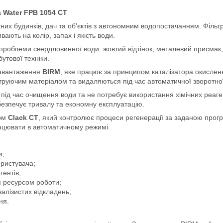
a Water FPB 1054 CT
них будинків, дач та об’єктів з автономним водопостачанням. Філь
вають на колір, запах і якість води.
проблеми свердловинної води: жовтий відтінок, металевий присмак,
утової техніки.
завантаження
BIRM
, яке працює за принципом каталізатора окисленн
руючим матеріалом та видаляються під час автоматичної зворотно
під час очищення води та не потребує використання хімічних реаге
безпечує тривалу та економну експлуатацію.
ном
Clack CT
, який контролює процеси регенерації за заданою прог
рацювати в автоматичному режимі.
и;
ористувача;
гентів;
м ресурсом роботи;
 залізистих відкладень;
ня.