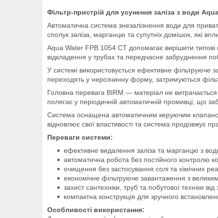
Фільтр-пристрій для усунення заліза з води Aqu
Автоматична система знезалізнення води для приват
сполук заліза, марганцю та супутніх домішок, які впли
Aqua Water FPB 1054 CT допомагає вирішити типові 
відкладення у трубах та передчасне забруднення поб
У системі використовується ефективне фільтруюче 
переходять у нерозчинну форму, затримуються фільт
Головна перевага BIRM — матеріал не витрачається 
полягає у періодичній автоматичній промивці, що за
Система оснащена автоматичним керуючим клапа
відновлює свої властивості та система продовжує п
Переваги системи:
ефективне видалення заліза та марганцю з вод
автоматична робота без постійного контролю к
очищення без застосування солі та хімічних реа
економічне фільтруюче завантаження з велики
захист сантехніки, труб та побутової техніки від
компактна конструкція для зручного встановлен
Особливості використання: