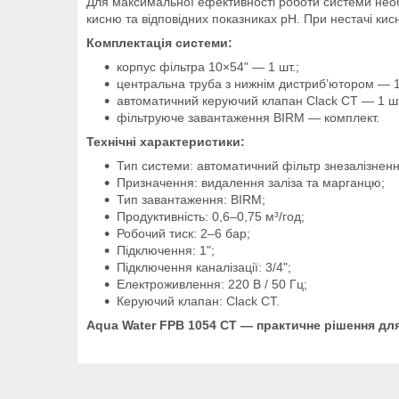
Для максимальної ефективності роботи системи необ
кисню та відповідних показниках pH. При нестачі ки
Комплектація системи:
корпус фільтра 10×54" — 1 шт.;
центральна труба з нижнім дистриб’ютором — 1
автоматичний керуючий клапан Clack CT — 1 шт
фільтруюче завантаження BIRM — комплект.
Технічні характеристики:
Тип системи: автоматичний фільтр знезалізненн
Призначення: видалення заліза та марганцю;
Тип завантаження: BIRM;
Продуктивність: 0,6–0,75 м³/год;
Робочий тиск: 2–6 бар;
Підключення: 1";
Підключення каналізації: 3/4";
Електроживлення: 220 В / 50 Гц;
Керуючий клапан: Clack CT.
Aqua Water FPB 1054 CT — практичне рішення для