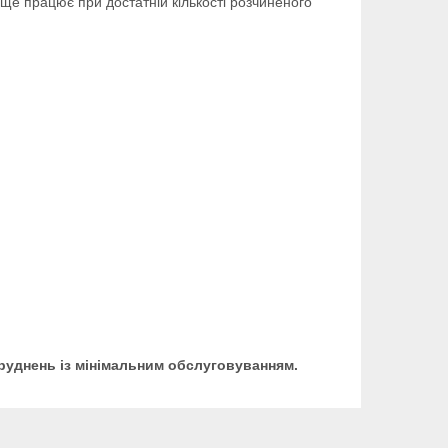
ще працює при достатній кількості розчиненого
бруднень із мінімальним обслуговуванням.