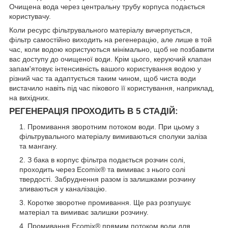
Очищена вода через центральну трубу корпуса подається
користувачу.
Коли ресурс фільтрувального матеріалу вичерпується,
фільтр самостійно виходить на регенерацію, але лише в той
час, коли водою користуються мінімально, щоб не позбавити
вас доступу до очищеної води. Крім цього, керуючий клапан
запам'ятовує інтенсивність вашого користування водою у
різний час та адаптується таким чином, щоб чиста води
вистачило навіть під час пікового її користування, наприклад,
на вихідних.
РЕГЕНЕРАЦІЯ ПРОХОДИТЬ В 5 СТАДІЙ:
Промивання зворотним потоком води. При цьому з
фільтрувального матеріалу вимиваються сполуки заліза
та мангану.
З бака в корпус фільтра подається розчин солі,
проходить через Ecomix
®
та вимиває з нього солі
твердості. Забруднення разом із залишками розчину
зливаються у каналізацію.
Коротке зворотне промивання. Ще раз розпушує
матеріал та вимиває залишки розчину.
Промивання Ecomix
®
прямим потоком води для