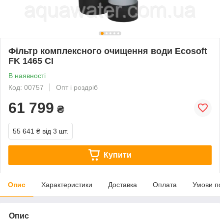
Фільтр комплексного очищення води Ecosoft
FK 1465 CI
В наявності
Код: 00757
Опт і роздріб
61 799
₴
55 641 ₴
від 3 шт.
Купити
Опис
Характеристики
Доставка
Оплата
Умови п
Опис