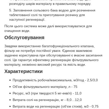
розподілу шарів матеріалу в правильному порядку.
Заповнення сольового бака водою для розчинення
таблетованої солі та приготування розчину для
наступної регенерації.
Після цього система може далі використовуватися для
очищення води.
Обслуговування
Завдяки використанню багатофункціонального клапана,
фільтр не потребує постійної уваги. Єдиною важливою
задачею користувача при обслуговуванні є вчасне засипання
солі. Це гарантує ефективну регенерацію фільтрувального
матеріалу, незмінно високий ресурс та якість води.
Характеристики
Продуктивність робоча/максимальна, м
3
/год - 2,5/3,0
Об'єм фільтрувального матеріалу, л - 75
Ресурс, м
3
(при твердості 5 мг-екв/л) - 11,0
Витрата солі на регенерацію, кг - 8,0…12,0
Витрата води на регенерацію (об'єм стоків), м
3 -
0,75