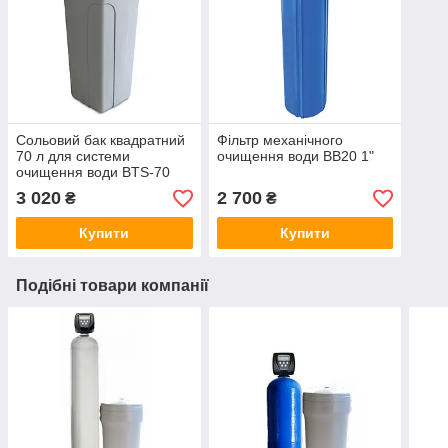
Сольовий бак квадратний
Фільтр механічного
70 л для системи
очищення води BB20 1"
очищення води BTS-70
корпус
3 020
2 700
₴
₴
Купити
Купити
Подібні товари компанії