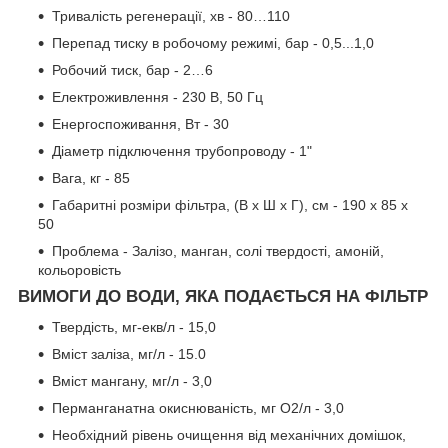
Тривалість регенерації, хв - 80…110
Перепад тиску в робочому режимі, бар - 0,5...1,0
Робочий тиск, бар - 2…6
Електроживлення - 230 В, 50 Гц
Енергоспоживання, Вт - 30
Діаметр підключення трубопроводу - 1"
Вага, кг - 85
Габаритні розміри фільтра, (В х Ш х Г), см - 190 х 85 х
50
Проблема - Залізо, манган, солі твердості, амоній,
кольоровість
ВИМОГИ ДО ВОДИ, ЯКА ПОДАЄТЬСЯ НА ФІЛЬТР
Твердість, мг-екв/л - 15,0
Вміст заліза, мг/л - 15.0
Вміст мангану, мг/л - 3,0
Перманганатна окиснюваність, мг О
2
/л - 3,0
Необхідний рівень очищення від механічних домішок,