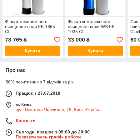
Фільтр комплексного
Фільтр комплексного
Сист
очищення води FK 1665
очищення води WS FK
очищ
CI
1035 CI
Clac
78 765
33 000
60 
₴
₴
Купити
Купити
Про нас
86% позитивних з 7 відгуків за рік
Працює з 27.07.2018
м. Київ
вул. Вінстона Черчилля, 79, Київ, Україна
Контакти
Сьогодні працює з 09:00 до 20:00
Показати весь графік роботи