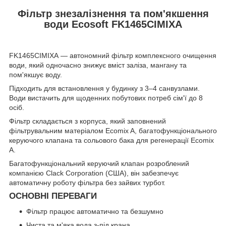
Фільтр знезалізнення та пом'якшення
води Ecosoft FK1465CIMIXA
FK1465CIMIXA — автономний фільтр комплексного очищення
води, який одночасно знижує вміст заліза, мангану та
пом'якшує воду.
Підходить для встановлення у будинку з 3‒4 санвузлами.
Води вистачить для щоденних побутових потреб сім'ї до 8
осіб.
Фільтр складається з корпуса, який заповнений
фільтрувальним матеріалом Ecomix A, багатофункціонального
керуючого клапана та сольового бака для регенерації Ecomix
A.
Багатофункціональний керуючий клапан розроблений
компанією Clack Corporation (США), він забезпечує
автоматичну роботу фільтра без зайвих турбот.
ОСНОВНІ ПЕРЕВАГИ
Фільтр працює автоматично та безшумно
Чиста та м'яка вода з-під крана