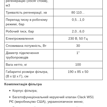
регенерацію (обсяг стоків),
м
3
Тривалість регенерації, хв
80 110...
Перепад тиску в робочому
0,5...1,0
режимі, бар
Робочий тиск, бар
2,0...6,0
Електроживлення
230 В, 50 Гц
Споживана потужність, Вт
30
Діаметр підключення
1"
трубопроводів
Вага нетто, кг
100
Габаритні розміри фільтра,
190 х 85 х 50
(В х Ш х Г), см
Комплектація фільтра
Корпус фільтра;
Багатофункціональний керуючий клапан Clack WS1
РЄ (виробництво США), украиноязичное меню;