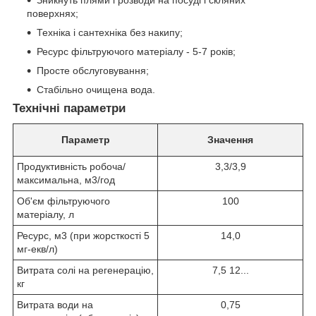
Зникнуть плями і розводи на посуді і скляних
поверхнях;
Техніка і сантехніка без накипу;
Ресурс фільтруючого матеріалу - 5-7 років;
Просте обслуговування;
Стабільно очищена вода.
Технічні параметри
Параметр
Значення
Продуктивність робоча/
3,3/3,9
максимальна, м
3
/год
Об'єм фільтруючого
100
матеріалу, л
Ресурс, м
3
(при жорсткості 5
14,0
мг-екв/л)
Витрата солі на регенерацію,
7,5 12...
кг
Витрата води на
0,75