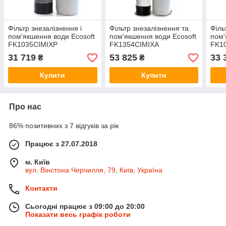
Фільтр знезалізнення і
Фільтр знезалізнення та
Філь
пом'якшення води Ecosoft
пом'якшення води Ecosoft
пом'
FK1035CIMIXP
FK1354CIMIXA
FK1
31 719
53 825
33 
₴
₴
Купити
Купити
Про нас
86% позитивних з 7 відгуків за рік
Працює з 27.07.2018
м. Київ
вул. Вінстона Черчилля, 79, Київ, Україна
Контакти
Сьогодні працює з 09:00 до 20:00
Показати весь графік роботи