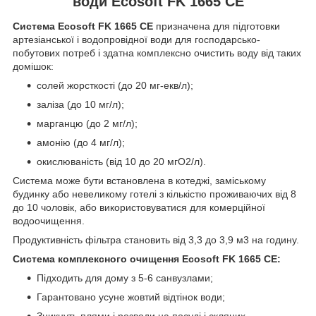
води Ecosoft FK 1665 CE
Система Ecosoft FK 1665 CE
призначена для підготовки
артезіанської і водопровідної води для господарсько-
побутових потреб і здатна комплексно очистить воду від таких
домішок:
солей жорсткості (до 20 мг-екв/л);
заліза (до 10 мг/л);
марганцю (до 2 мг/л);
амонію (до 4 мг/л);
окислюваність (від 10 до 20 мгО2/л).
Система може бути встановлена в котеджі, заміському
будинку або невеликому готелі з кількістю проживаючих від 8
до 10 чоловік, або використовуватися для комерційної
водоочищення.
Продуктивність фільтра становить від 3,3 до 3,9 м
3
на годину.
Система комплексного очищення Ecosoft FK 1665 CE:
Підходить для дому з 5-6 санвузлами;
Гарантовано усуне жовтий відтінок води;