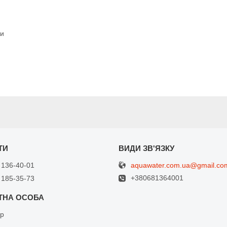
ми
aquawater.com.ua@gmail.co
 136-40-01
+380681364001
 185-35-73
др