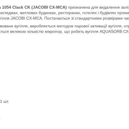
а 1054 Clack CK (JACOBI CX-MCA)
призначена для видалення заліз
котеджах, житлових будинках, ресторанах, готелях і будівлях пром
вугілля JACOBI CX-MCA. Постачається зі стандартними розмірами час
оване вугілля, виробляється методом парової активації вугілля, от
ується великою кількістю мікропор, що робить вугілля AQUASORB С
1 шт.
.