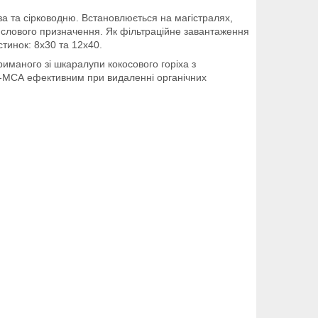
а та сірководню. Встановлюється на магістралях,
ислового призначення. Як фільтраційне завантаження
тинок: 8х30 та 12х40.
риманого зі шкаралупи кокосового горіха з
Х-МСА ефективним при видаленні органічних