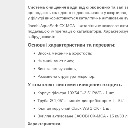
Система очищення води від сірководню та заліз
що подають холодного водопостачання у квартирах, 
у фільтрі використовується каталітичне активоване 
Jacobi AquaSorb СХ-МСА – каталітичне кокосове актив
подальшою імпрегнацією каталізаторів. Характериз
забруднювачів.
Основні характеристики та переваги:
Висока механічна жорсткість;
Низький вміст пилу;
Висока змочуваність;
Розвинена структура мікропор.
У комплект системи очищення входить:
Корпус фільтра 10X54 "–2.5" PWG - 1 шт.
Труба Ø 1,05" з нижнім дистрибютором L - 54" - 
Клапан керуючий Clack WS 1 CK - 1 шт.
Вугілля активоване JACOBI CX-MCA - 15 кг/39 л
Характеристики: