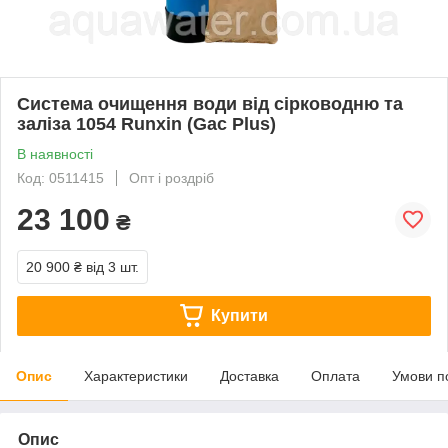
Система очищення води від сірководню та
заліза 1054 Runxin (Gac Plus)
В наявності
Код: 0511415
Опт і роздріб
23 100
₴
20 900 ₴
від 3 шт.
Купити
Опис
Характеристики
Доставка
Оплата
Умови п
Опис