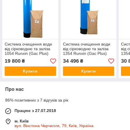
Система очищення води
Система очищення води
Сис
від сірководню та заліза
від сірководню та заліза
від 
1054 Runxin (Gac Plus)
1354 Runxin (Gac Plus)
1354
19 800
34 496
30 
₴
₴
Купити
Купити
Про нас
86% позитивних з 7 відгуків за рік
Працює з 27.07.2018
м. Київ
вул. Вінстона Черчилля, 79, Київ, Україна