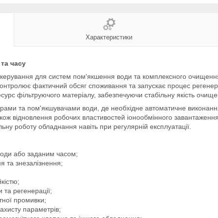
Характеристики
 та часу
керування для систем пом'якшення води та комплексного очищення
онтролює фактичний обсяг споживання та запускає процес регенера
есурс фільтруючого матеріалу, забезпечуючи стабільну якість очище
ами та пом'якшувачами води, де необхідне автоматичне виконання в
також відновлення робочих властивостей іонообмінного завантаження
ільну роботу обладнання навіть при регулярній експлуатації.
води або заданим часом;
я та знезалізнення;
кістю;
 та регенерації;
тної промивки;
ахисту параметрів;