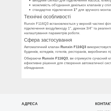
вихідний сигнал для підключення насоса, елект
можливість об'єднання декількох клапанів у спі
стандартне підключення
1"
для зручного монта
Технічні особливості
Runxin F116Q3 встановлюється у верхній частині філь
підключення входу/виходу 1", дренаж 3/4" та реаген
налаштування параметрів роботи.
Сфера застосування
Автоматичний клапан
Runxin F116Q3
використовуєть
будинків, котеджів, готелів, ресторанів, виробничих 
Обираючи
Runxin F116Q3
, ви отримуєте сучасний к
ефективне рішення для створення автоматичної сист
обладнання.