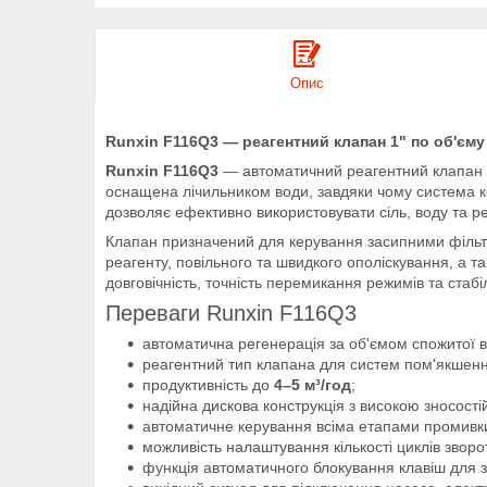
Опис
Runxin F116Q3 — реагентний клапан 1" по об'єму
Runxin F116Q3
— автоматичний реагентний клапан 
оснащена лічильником води, завдяки чому система к
дозволяє ефективно використовувати сіль, воду та р
Клапан призначений для керування засипними фільтр
реагенту, повільного та швидкого ополіскування, а 
довговічність, точність перемикання режимів та стаб
Переваги Runxin F116Q3
автоматична регенерація за об'ємом спожитої 
реагентний тип клапана для систем пом'якшенн
продуктивність до
4–5 м³/год
;
надійна дискова конструкція з високою зносостій
автоматичне керування всіма етапами промивки
можливість налаштування кількості циклів зворо
функція автоматичного блокування клавіш для з