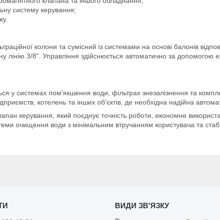
ромагнітного клапана та іншого обладнання;
льну систему керування;
жу.
траційної колони та сумісний із системами на основі балонів відпо
тну лінію 3/8". Управління здійснюється автоматично за допомогою 
ся у системах пом'якшення води, фільтрах знезалізнення та компл
підприємств, котелень та інших об'єктів, де необхідна надійна автома
лапан керування, який поєднує точність роботи, економне використа
еми очищення води з мінімальним втручанням користувача та стаб