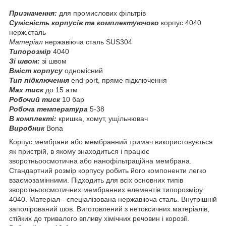
Призначення:
для промислових фільтрів
Сумісність корпусів та комплектуючого
корпус 4040
нерж.сталь
Матеріал
нержавіюча сталь SUS304
Типорозмір
4040
Зі швом:
зі швом
Вміст корпусу
одномісний
Тип підключення
end port, пряме підключення
Max тиск
до 15 атм
Робочий тиск
10 бар
Робоча температура
5-38
В комплекті:
кришка, хомут, ущільнювач
Виробник
Bona
Корпус мембрани або мембранний тримач використовується
як пристрій, в якому знаходиться і працює
зворотньоосмотична або нанофільтраційна мембрана.
Стандартний розмір корпусу робить його компоненти легко
взаємозамінними. Підходить для всіх основних типів
зворотньоосмотичних мембранних елементів типорозміру
4040. Матеріал - спеціалізована нержавіюча сталь. Внутрішній
заполірований шов. Виготовлений з нетоксичних матеріалів,
стійких до тривалого впливу хімічних речовин і корозії.