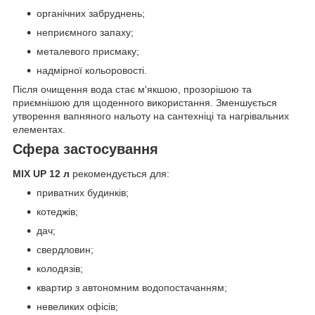
органічних забруднень;
неприємного запаху;
металевого присмаку;
надмірної кольоровості.
Після очищення вода стає м'якшою, прозорішою та
приємнішою для щоденного використання. Зменшується
утворення вапняного нальоту на сантехніці та нагрівальних
елементах.
Сфера застосування
MIX UP 12 л
рекомендується для:
приватних будинків;
котеджів;
дач;
свердловин;
колодязів;
квартир з автономним водопостачанням;
невеликих офісів;