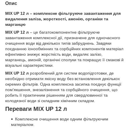
Опис
MIX UP 12 л – комплексне фільтруюче завантаження для
видалення заліза, жорсткості, амонію, органіки та
марганцю
MIX UP 12 л
– це багатокомпонентне фільтруюче
завантаження комплексної дії, призначене для одночасного
очищення води від декількох типів забруднень. Завдяки
поєднанню іонообмінних та сорбційних компонентів матеріал
ефективно знижує жорсткість води, видаляє залізо,
марганець, амоній, органічні сполуки та покращує її смакові й
візуальні характеристики.
MIX UP 12 л
розроблений для систем водопідготовки, де
необхідно отримати якісну воду без встановлення декількох
окремих фільтрів. Одна комплексна засипка поєднує функції
пом'якшення, знезалізнення та сорбційного очищення, що
робить її практичним рішенням для свердловинної та
колодязної води зі складним хімічним складом.
Переваги MIX UP 12 л
Комплексне очищення води одним фільтруючим
матеріалом.