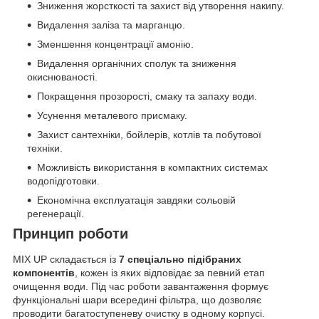
Зниження жорсткості та захист від утворення накипу.
Видалення заліза та марганцю.
Зменшення концентрації амонію.
Видалення органічних сполук та зниження
окиснюваності.
Покращення прозорості, смаку та запаху води.
Усунення металевого присмаку.
Захист сантехніки, бойлерів, котлів та побутової
техніки.
Можливість використання в компактних системах
водопідготовки.
Економічна експлуатація завдяки сольовій
регенерації.
Принцип роботи
MIX UP складається із
7 спеціально підібраних
компонентів
, кожен із яких відповідає за певний етап
очищення води. Під час роботи завантаження формує
функціональні шари всередині фільтра, що дозволяє
проводити багатоступеневу очистку в одному корпусі.