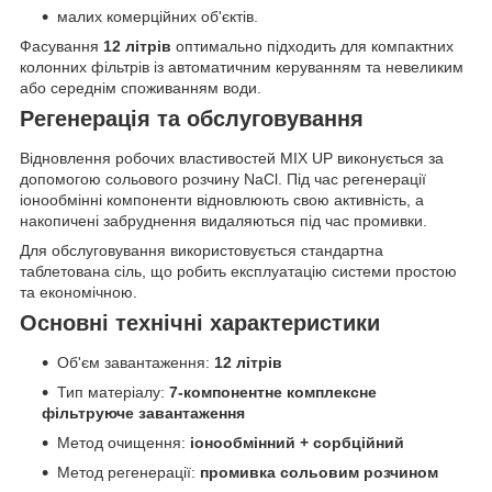
малих комерційних об'єктів.
Фасування
12 літрів
оптимально підходить для компактних
колонних фільтрів із автоматичним керуванням та невеликим
або середнім споживанням води.
Регенерація та обслуговування
Відновлення робочих властивостей MIX UP виконується за
допомогою сольового розчину NaCl. Під час регенерації
іонообмінні компоненти відновлюють свою активність, а
накопичені забруднення видаляються під час промивки.
Для обслуговування використовується стандартна
таблетована сіль, що робить експлуатацію системи простою
та економічною.
Основні технічні характеристики
Об'єм завантаження:
12 літрів
Тип матеріалу:
7-компонентне комплексне
фільтруюче завантаження
Метод очищення:
іонообмінний + сорбційний
Метод регенерації:
промивка сольовим розчином