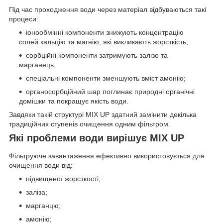
Під час проходження води через матеріал відбуваються такі
процеси:
іонообмінні компоненти знижують концентрацію
солей кальцію та магнію, які викликають жорсткість;
сорбційні компоненти затримують залізо та
марганець;
спеціальні компоненти зменшують вміст амонію;
органосорбційний шар поглинає природні органічні
домішки та покращує якість води.
Завдяки такій структурі MIX UP здатний замінити декілька
традиційних ступенів очищення одним фільтром.
Які проблеми води вирішує MIX UP
Фільтруюче завантаження ефективно використовується для
очищення води від:
підвищеної жорсткості;
заліза;
марганцю;
амонію;