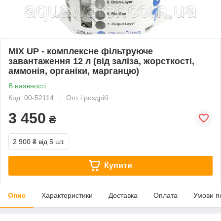
MIX UP - комплексне фільтруюче
завантаження 12 л (від заліза, жорсткості,
аммонія, органіки, марганцю)
В наявності
Код: 00-52114
Опт і роздріб
3 450
₴
2 900 ₴
від 5 шт.
Купити
Опис
Характеристики
Доставка
Оплата
Умови п