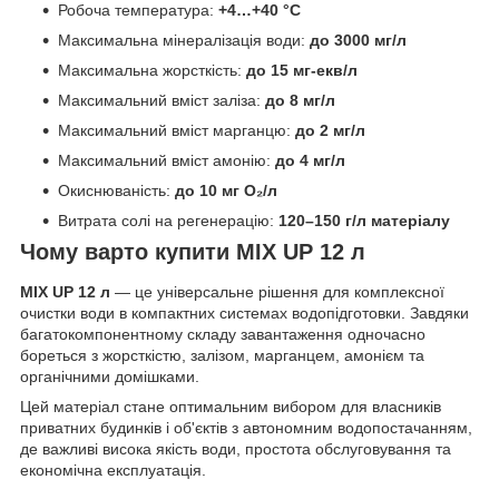
Робоча температура:
+4…+40 °C
Максимальна мінералізація води:
до 3000 мг/л
Максимальна жорсткість:
до 15 мг-екв/л
Максимальний вміст заліза:
до 8 мг/л
Максимальний вміст марганцю:
до 2 мг/л
Максимальний вміст амонію:
до 4 мг/л
Окиснюваність:
до 10 мг O₂/л
Витрата солі на регенерацію:
120–150 г/л матеріалу
Чому варто купити MIX UP 12 л
MIX UP 12 л
— це універсальне рішення для комплексної
очистки води в компактних системах водопідготовки. Завдяки
багатокомпонентному складу завантаження одночасно
бореться з жорсткістю, залізом, марганцем, амонієм та
органічними домішками.
Цей матеріал стане оптимальним вибором для власників
приватних будинків і об'єктів з автономним водопостачанням,
де важливі висока якість води, простота обслуговування та
економічна експлуатація.