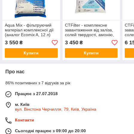
Aqua Mix - фільтруючий
CTFilter - комплексне
CTFi
матеріал комплексної дії
завантаження від заліза,
зава
(аналог Ecomix A, 12 л)
солей твердості, амонію,
соле
марганцю та органіки
марг
3 550
3 450
6 1
₴
₴
Купити
Купити
Про нас
86% позитивних з 7 відгуків за рік
Працює з 27.07.2018
м. Київ
вул. Вінстона Черчилля, 79, Київ, Україна
Контакти
Сьогодні працює з 09:00 до 20:00