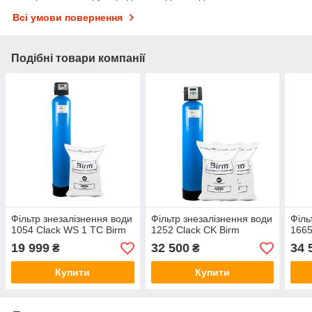
Всі умови повернення
Подібні товари компанії
Фільтр знезалізнення води
Фільтр знезалізнення води
Філь
1054 Clack WS 1 TC Birm
1252 Clack CK Birm
1665
19 999
32 500
34 
₴
₴
Купити
Купити