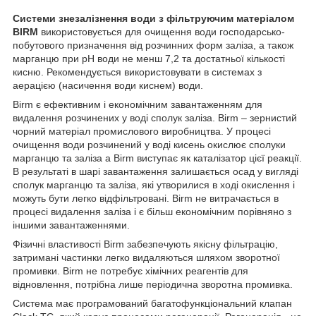
Системи знезалізнення води з фільтруючим матеріалом
BIRM
використовується для очищення води господарсько-
побутового призначення від розчинних форм заліза, а також
марганцю при рН води не менш 7,2 та достатньої кількості
кисню. Рекомендується використовувати в системах з
аерацією (насичення води киснем) води.
Birm є ефективним і економічним завантаженням для
видалення розчинених у воді сполук заліза. Birm – зернистий
чорний матеріал промислового виробництва. У процесі
очищення води розчинений у воді кисень окислює сполуки
марганцю та заліза а Birm виступає як каталізатор цієї реакції.
В результаті в шарі завантаження залишається осад у вигляді
сполук марганцю та заліза, які утворилися в ході окислення і
можуть бути легко відфільтровані. Birm не витрачається в
процесі видалення заліза і є більш економічним порівняно з
іншими завантаженнями.
Фізичні властивості Birm забезпечують якісну фільтрацію,
затримані частинки легко видаляються шляхом зворотної
промивки. Birm не потребує хімічних реагентів для
відновлення, потрібна лише періодична зворотна промивка.
Система має програмований багатофункціональний клапан