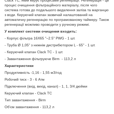
Clack TC, який керує процесами регенерації. Регенерація - це
процес очищення фільтраційного матеріалу, після чого
система готова до подальшого видалення заліза та марганцю
з води. Керуючий клапан зазвичай налаштований на
автоматичну регенерацію по програмованому таймеру. Також
регенерації можливо проводити у ручному режимі.
У комплект системи очищення входить:
- Корпус фільтра 16X65 "–2.5" PWG - 1 шт.
- Труба Ø 1,05" з нижнім дистрибютором L - 65" - 1 шт.
- Керуючий клапан Clack TC - 1 шт.
- Завантаження фільтруюче Birm - 113,2 л
Характеристики
Продуктивність -1,16 - 1,55 м3/год
Робочий тиск - 3 - 6 Атм
Підключення (вхід, вихід, канал) - 1, 1, 3/4 дюйми
Керуючий клапан - Clack TC
Тип завантаження - Birm
Об'єм завантаження - 113,2 л