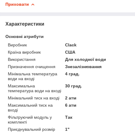
Приховати
Характеристики
Основні атрибути
Виробник
Clack
Країна виробник
США
Використання
Для холодної води
Призначення очищення
Знезалізнювання
Мінімальна температура
4 град.
води на вході
Максимальна
30 град.
температура води на вході
Мінімальний тиск на вході
2 атм
Максимальний тиск на
6 атм
вході
Фільтруючий модуль у
Так
комплекті
Приєднувальний розмір
1"