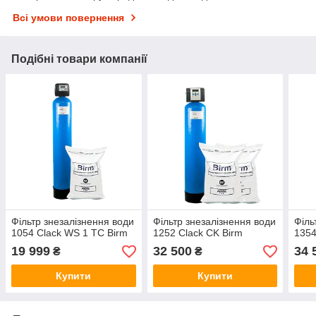
Всі умови повернення
Подібні товари компанії
Фільтр знезалізнення води
Фільтр знезалізнення води
Філь
1054 Clack WS 1 TC Birm
1252 Clack CK Birm
1354
19 999
32 500
34 
₴
₴
Купити
Купити