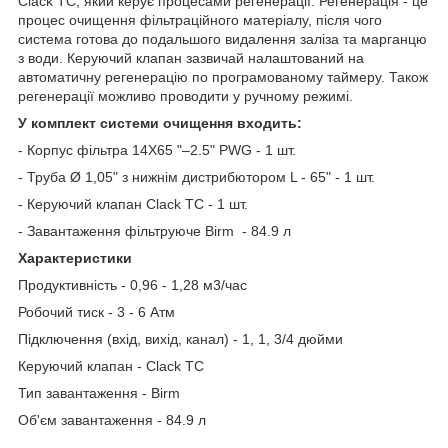
Clack TC, який керує процесами регенерації. Регенерація - це
процес очищення фільтраційного матеріалу, після чого
система готова до подальшого видалення заліза та марганцю
з води. Керуючий клапан зазвичай налаштований на
автоматичну регенерацію по програмованому таймеру. Також
регенерації можливо проводити у ручному режимі.
У комплект системи очищення входить:
- Корпус фільтра 14X65 "–2.5" PWG - 1 шт.
- Труба Ø 1,05" з нижнім дистрибютором L - 65" - 1 шт.
- Керуючий клапан Clack TC - 1 шт.
- Завантаження фільтруюче Birm - 84.9 л
Характеристики
Продуктивність - 0,96 - 1,28 м3/час
Робочий тиск - 3 - 6 Атм
Підключення (вхід, вихід, канал) - 1, 1, 3/4 дюйми
Керуючий клапан - Clack TC
Тип завантаження - Birm
Об'єм завантаження - 84.9 л