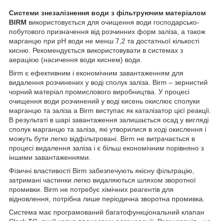
Системи знезалізнення води з фільтруючим матеріалом
BIRM
використовується для очищення води господарсько-
побутового призначення від розчинних форм заліза, а також
марганцю при рН води не менш 7,2 та достатньої кількості
кисню. Рекомендується використовувати в системах з
аерацією (насичення води киснем) води.
Birm є ефективним і економічним завантаженням для
видалення розчинених у воді сполук заліза. Birm – зернистий
чорний матеріал промислового виробництва. У процесі
очищення води розчинений у воді кисень окислює сполуки
марганцю та заліза а Birm виступає як каталізатор цієї реакції.
В результаті в шарі завантаження залишається осад у вигляді
сполук марганцю та заліза, які утворилися в ході окислення і
можуть бути легко відфільтровані. Birm не витрачається в
процесі видалення заліза і є більш економічним порівняно з
іншими завантаженнями.
Фізичні властивості Birm забезпечують якісну фільтрацію,
затримані частинки легко видаляються шляхом зворотної
промивки. Birm не потребує хімічних реагентів для
відновлення, потрібна лише періодична зворотна промивка.
Система має програмований багатофункціональний клапан