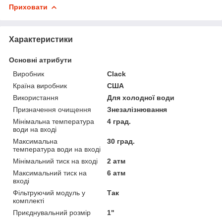
Приховати
Характеристики
Основні атрибути
Виробник
Clack
Країна виробник
США
Використання
Для холодної води
Призначення очищення
Знезалізнювання
Мінімальна температура
4 град.
води на вході
Максимальна
30 град.
температура води на вході
Мінімальний тиск на вході
2 атм
Максимальний тиск на
6 атм
вході
Фільтруючий модуль у
Так
комплекті
Приєднувальний розмір
1"