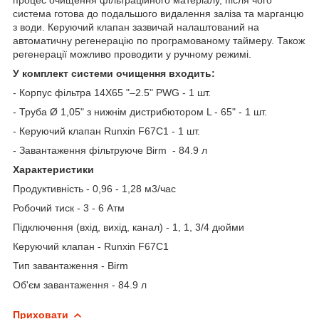
система готова до подальшого видалення заліза та марганцю
з води. Керуючий клапан зазвичай налаштований на
автоматичну регенерацію по програмованому таймеру. Також
регенерації можливо проводити у ручному режимі.
У комплект системи очищення входить:
- Корпус фільтра 14X65 "–2.5" PWG - 1 шт.
- Труба Ø 1,05" з нижнім дистрибютором L - 65" - 1 шт.
- Керуючий клапан Runxin F67C1 - 1 шт.
- Завантаження фільтруюче Birm - 84.9 л
Характеристики
Продуктивність - 0,96 - 1,28 м3/час
Робочий тиск - 3 - 6 Атм
Підключення (вхід, вихід, канал) - 1, 1, 3/4 дюйми
Керуючий клапан - Runxin F67C1
Тип завантаження - Birm
Об'єм завантаження - 84.9 л
Приховати