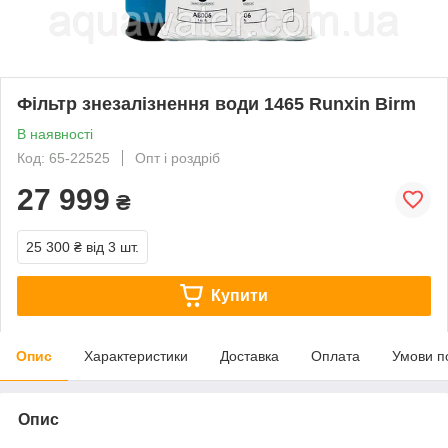
Фільтр знезалізнення води 1465 Runxin Birm
В наявності
Код: 65-22525
Опт і роздріб
27 999
₴
25 300 ₴
від 3 шт.
Купити
Опис
Характеристики
Доставка
Оплата
Умови п
Опис