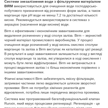
Системи знезалізнення води з фільтруючим матеріалом
BIRM
використовується для очищення води господарсько-
побутового призначення від розчинних форм заліза, а також
марганцю при рН води не менш 7,2 та достатньої кількості
кисню. Рекомендується використовувати в системах з
аерацією (насичення води киснем) води.
Birm є ефективним і економічним завантаженням для
видалення розчинених у воді сполук заліза. Birm – зернистий
чорний матеріал промислового виробництва. У процесі
очищення води розчинений у воді кисень окислює сполуки
марганцю та заліза а Birm виступає як каталізатор цієї реакції.
В результаті в шарі завантаження залишається осад у вигляді
сполук марганцю та заліза, які утворилися в ході окислення і
можуть бути легко відфільтровані. Birm не витрачається в
процесі видалення заліза і є більш економічним порівняно з
іншими завантаженнями.
Фізичні властивості Birm забезпечують якісну фільтрацію,
затримані частинки легко видаляються шляхом зворотної
промивки. Birm не потребує хімічних реагентів для
відновлення, потрібна лише періодична зворотна промивка.
Система має програмований багатофункціональний клапан
Runxin, який керує процесами регенерації. Регенерація - це
процес очищення фільтраційного матеріалу, після чого