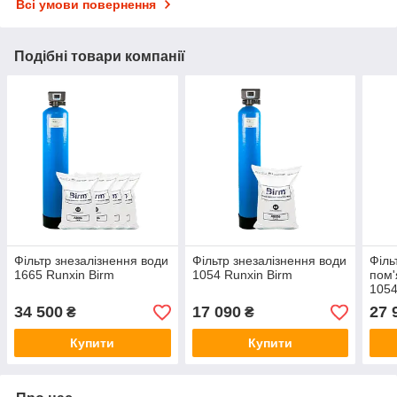
Всі умови повернення
Подібні товари компанії
Фільтр знезалізнення води
Фільтр знезалізнення води
Філь
1665 Runxin Birm
1054 Runxin Birm
пом'
1054
34 500
17 090
27 
₴
₴
Купити
Купити