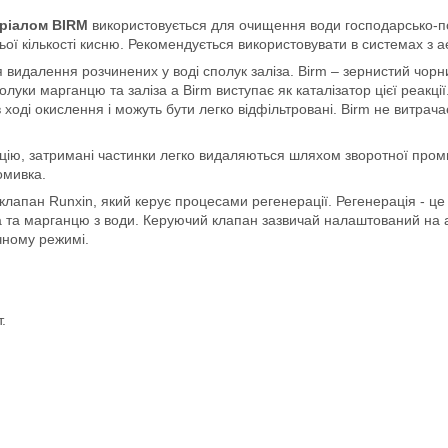
еріалом BIRM
використовується для очищення води господарсько-по
ої кількості кисню. Рекомендується використовувати в системах з 
 видалення розчинених у воді сполук заліза. Birm – зернистий чор
уки марганцю та заліза а Birm виступає як каталізатор цієї реакці
в ході окислення і можуть бути легко відфільтровані. Birm не витрача
ацію, затримані частинки легко видаляються шляхом зворотної проми
омивка.
апан Runxin, який керує процесами регенерації. Регенерація - це
за та марганцю з води. Керуючий клапан зазвичай налаштований на
чному режимі.
.