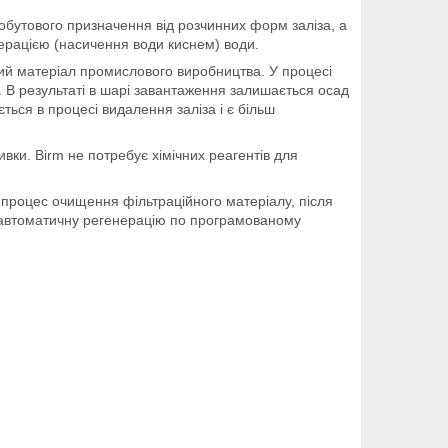
бутового призначення від розчинних форм заліза, а
аерацією (насичення води киснем) води.
ний матеріал промислового виробництва. У процесі
ї. В результаті в шарі завантаження залишається осад
ється в процесі видалення заліза і є більш
вки. Birm не потребує хімічних реагентів для
 процес очищення фільтраційного матеріалу, після
 автоматичну регенерацію по програмованому