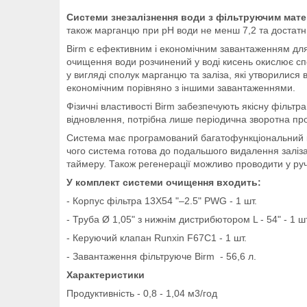
Системи знезалізнення води з фільтруючим мат
також марганцю при рН води не менш 7,2 та достатнь
Birm є ефективним і економічним завантаженням для
очищення води розчинений у воді кисень окислює спол
у вигляді сполук марганцю та заліза, які утворилися 
економічним порівняно з іншими завантаженнями.
Фізичні властивості Birm забезпечують якісну фільтр
відновлення, потрібна лише періодична зворотна пр
Система має програмований багатофункціональний кл
чого система готова до подальшого видалення залі
таймеру. Також регенерації можливо проводити у ру
У комплект системи очищення входить:
- Корпус фільтра 13X54 "–2.5" PWG - 1 шт.
- Труба Ø 1,05" з нижнім дистрибютором L - 54" - 1 шт
- Керуючий клапан Runxin F67C1 - 1 шт.
- Завантаження фільтруюче Birm - 56,6 л.
Характеристики
Продуктивність - 0,8 - 1,04 м3/год