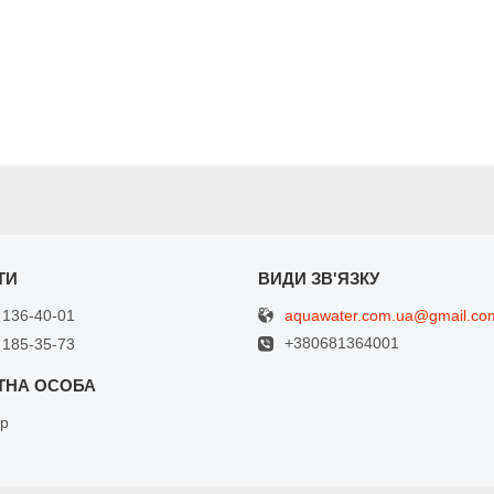
aquawater.com.ua@gmail.co
 136-40-01
+380681364001
 185-35-73
др