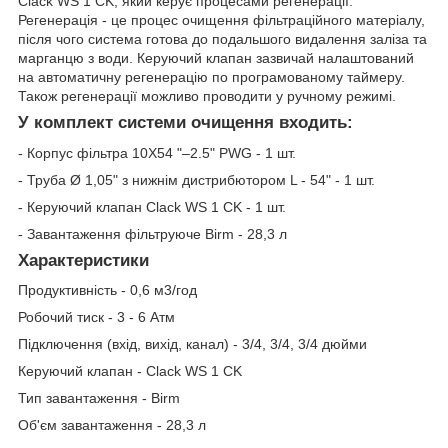
Clack WS 1 CK, який керує процесами регенерації.
Регенерація - це процес очищення фільтраційного матеріалу,
після чого система готова до подальшого видалення заліза та
марганцю з води. Керуючий клапан зазвичай налаштований
на автоматичну регенерацію по програмованому таймеру.
Також регенерації можливо проводити у ручному режимі.
У комплект системи очищення входить:
- Корпус фільтра 10X54 "–2.5" PWG - 1 шт.
- Труба Ø 1,05" з нижнім дистрибютором L - 54" - 1 шт.
- Керуючий клапан
Clack WS 1
CK - 1 шт.
- Завантаження фільтруюче Birm - 28,3 л
Характеристики
Продуктивність - 0,6 м3/год
Робочий тиск - 3 - 6 Атм
Підключення (вхід, вихід, канал) - 3/4, 3/4, 3/4 дюйми
Керуючий клапан -
Clack WS 1 CK
Тип завантаження - Birm
Об'єм завантаження - 28,3 л