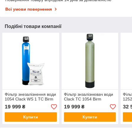
Всі умови повернення
Подібні товари компанії
Фільтр знезалізнення води
Фільтр знзалізнювач води
Філь
1054 Clack WS 1 TC Birm
Clack TC 1054 Birm
1252
19 999
19 999
32 
₴
₴
Купити
Купити