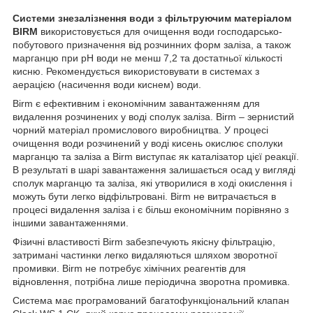
Системи знезалізнення води з фільтруючим матеріалом
BIRM
використовується для очищення води господарсько-
побутового призначення від розчинних форм заліза, а також
марганцю при рН води не менш 7,2 та достатньої кількості
кисню. Рекомендується використовувати в системах з
аерацією (насичення води киснем) води.
Birm є ефективним і економічним завантаженням для
видалення розчинених у воді сполук заліза. Birm – зернистий
чорний матеріал промислового виробництва. У процесі
очищення води розчинений у воді кисень окислює сполуки
марганцю та заліза а Birm виступає як каталізатор цієї реакції.
В результаті в шарі завантаження залишається осад у вигляді
сполук марганцю та заліза, які утворилися в ході окислення і
можуть бути легко відфільтровані. Birm не витрачається в
процесі видалення заліза і є більш економічним порівняно з
іншими завантаженнями.
Фізичні властивості Birm забезпечують якісну фільтрацію,
затримані частинки легко видаляються шляхом зворотної
промивки. Birm не потребує хімічних реагентів для
відновлення, потрібна лише періодична зворотна промивка.
Система має програмований багатофункціональний клапан