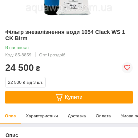
Фільтр знезалізнення води 1054 Clack WS 1
CK Birm
В наявності
Код: 85-8859
Опт і роздріб
24 500
₴
22 500 ₴
від 3 шт.
Купити
Опис
Характеристики
Доставка
Оплата
Умови п
Опис