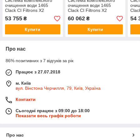
Система комплексного
Система комплексного
Сист
очищення води 1465
очищення води 1465
очищ
Clack CI Filtrons X2
Clack CI Filtrons X2
Clac
53 755
60 062
54 
₴
₴
Купити
Купити
Про нас
86% позитивних з 7 відгуків за рік
Працює з 27.07.2018
м. Київ
вул. Вінстона Черчилля, 79, Київ, Україна
Контакти
Сьогодні працює з 09:00 до 18:00
Показати весь графік роботи
Про нас