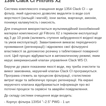
1354 Clack CI Filtrons X2
Система комплексого очищення води 1354 Clack CI – це
фільтр, який одночасно дозволяє видаляти із води солі
жорсткості (кальцій і магній), іони заліза, марганця, амонію,
понижує каламутність і окисність.
Для очищення використається мультимедійний іонообмінний
матеріал комплексної дії Filtrons X2 з терміном експлуатації
від 3 до 10 років (залежить ступеня забрудненості вхідної води
та умов експлуатації). Завантаження вимагає періодичного
промивання (регенерації) і відновлює свої фільтруючі
властивості за допомогою розчину з таблетованої повареної
солі. Цей процес відбувається в автоматичному режимі, яким
керує американський клапан управління Clack WS CI.
Беручи до уваги показники якості води, яку треба очистити та
вимог замовника, керуючий клапан Clack CI програмується.
Програма стежить за процесом фільтрації, статистикою
витрат води та забезпечує процес регенерації. На екрані
керуючого клапана відображається інформація про всі
поточні процеси та сервісні та аварійні повідомлення.
До складу системи очищення води входить:
- Корпус фільтра 13X54 "–2.5" PWG - 1 шт.