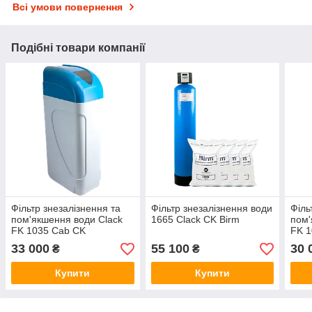
Всі умови повернення
Подібні товари компанії
Фільтр знезалізнення та
Фільтр знезалізнення води
Філь
пом'якшення води Clack
1665 Clack CK Birm
пом'
FK 1035 Сab CK
FK 1
33 000
55 100
30 
₴
₴
Купити
Купити