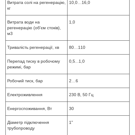
Витрата солі на регенерацію,
10,0…16,0
кг
Витрата води на
1,0
регенерацію (об'єм стоків),
м
3
Тривалість регенерації, хв
80…110
Перепад тиску в робочому
0,5...1,0
режимі, бар
Робочий тиск, бар
2…6
Електроживлення
230 В, 50 Гц
Енергоспоживання, Вт
30
Діаметр підключення
1"
трубопроводу