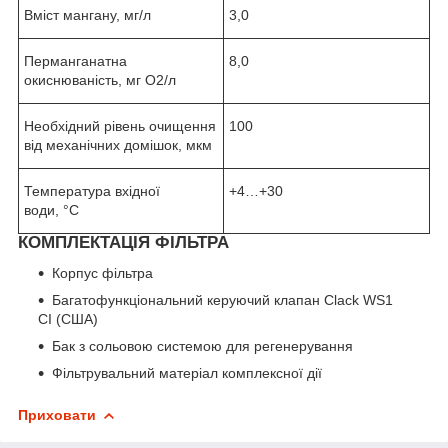
Вміст мангану, мг/л
3,0
Перманганатна
8,0
окиснюваність, мг О
2
/л
Необхідний рівень очищення
100
від механічних домішок, мкм
Температура вхідної
+4…+30
води,
°
С
КОМПЛЕКТАЦІЯ ФІЛЬТРА
Корпус фільтра
Багатофункціональний керуючий клапан Clack WS1
CI (США)
Бак з сольовою системою для регенерування
Фільтрувальний матеріал комплексної дії
Приховати