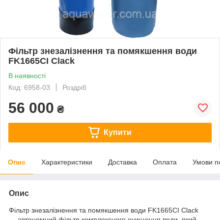
Фільтр знезалізнення та помякшення води
FK1665CI Clack
В наявності
Код: 6958-03
Роздріб
56 000
₴
Купити
Опис
Характеристики
Доставка
Оплата
Умови п
Опис
Фільтр знезалізнення та помякшення води FK1665CI Clack
— автономний фільтр комплексного очищення води, який