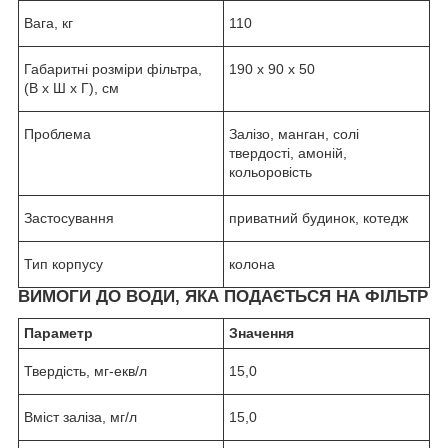
Вага, кг
110
Габаритні розміри фільтра,
190 х 90 х 50
(В х Ш х Г), см
Проблема
Залізо, манган, солі
твердості, амоній,
кольоровість
Застосування
приватний будинок, котедж
Тип корпусу
колона
ВИМОГИ ДО ВОДИ, ЯКА ПОДАЄТЬСЯ НА ФІЛЬТР
Параметр
Значення
Твердість, мг-екв/л
15,0
Вміст заліза, мг/л
15,0