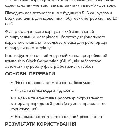
одночасно знижує вміст заліза, мангану та пом'якшує воду.
Підходить для встановлення у будинку з 5‒6 санвузлами.
Води вистачить для щоденних побутових потреб сім'ї до 10
осіб.
Фільтр складається з корпуса, який заповнений
фільтрувальним матеріалом, багатофункціонального
керуючого клапана та сольового бака для регенерації
фільтруючого матеріалу
Багатофункціональний керуючий клапан розроблений
компанією Clack Corporation (США), він забезпечує
автоматичну роботу фільтра без зайвих турбот.
ОСНОВНІ ПЕРЕВАГИ
Фільтр працює автоматично та безшумно
Чиста та м'яка вода з-під крана
Надійна та ефективна робота фільтрувального
матеріалу впродовж 3 років (за умови правильного
користування)
Економна витрата солі та низький рівень стоків
РЕЗУЛЬТАТИ КОРИСТУВАННЯ