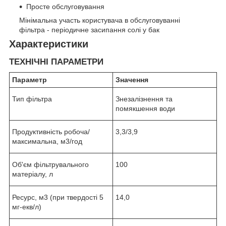
Просте обслуговування
Мінімальна участь користувача в обслуговуванні
фільтра - періодичне засипання солі у бак
Характеристики
ТЕХНІЧНІ ПАРАМЕТРИ
Параметр
Значення
Тип фільтра
Знезалізнення та
помякшення води
Продуктивність робоча/
3,3/3,9
максимальна, м
3
/год
Об'єм фільтрувального
100
матеріалу, л
Ресурс, м
3
(при твердості 5
14,0
мг-екв/л)