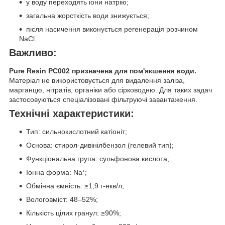
у воду переходять іони натрію;
загальна жорсткість води знижується;
після насичення виконується регенерація розчином
NaCl.
Важливо:
Pure Resin PC002 призначена для пом'якшення води.
Матеріал не використовується для видалення заліза,
марганцю, нітратів, органіки або сірководню. Для таких задач
застосовуються спеціалізовані фільтруючі завантаження.
Технічні характеристики:
Тип: сильнокислотний катіоніт;
Основа: стирол-дивінілбензол (гелевий тип);
Функціональна група: сульфонова кислота;
Іонна форма: Na⁺;
Обмінна ємність: ≥1,9 г-екв/л;
Вологовміст: 48–52%;
Кількість цілих гранул: ≥90%;