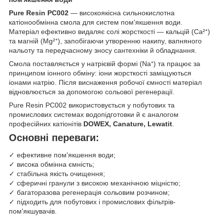
Pure Resin PC002
— високоякісна сильнокислотна
катіонообмінна смола для систем пом'якшення води.
Матеріал ефективно видаляє солі жорсткості — кальцій (Ca²⁺)
та магній (Mg²⁺), запобігаючи утворенню накипу, вапняного
нальоту та передчасному зносу сантехніки й обладнання.
Смола поставляється у натрієвій формі (Na⁺) та працює за
принципом іонного обміну: іони жорсткості заміщуються
іонами натрію. Після виснаження робочої ємності матеріал
відновлюється за допомогою сольової регенерації.
Pure Resin PC002 використовується у побутових та
промислових системах водопідготовки й є аналогом
професійних катіонітів
DOWEX, Canature, Lewatit
.
Основні переваги:
✓ ефективне пом'якшення води;
✓ висока обмінна ємність;
✓ стабільна якість очищення;
✓ сферичні гранули з високою механічною міцністю;
✓ багаторазова регенерація сольовим розчином;
✓ підходить для побутових і промислових фільтрів-
пом'якшувачів.