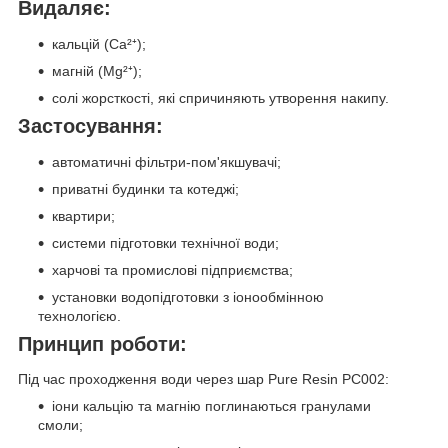
Видаляє:
кальцій (Ca²⁺);
магній (Mg²⁺);
солі жорсткості, які спричиняють утворення накипу.
Застосування:
автоматичні фільтри-пом'якшувачі;
приватні будинки та котеджі;
квартири;
системи підготовки технічної води;
харчові та промислові підприємства;
установки водопідготовки з іонообмінною
технологією.
Принцип роботи:
Під час проходження води через шар Pure Resin PC002:
іони кальцію та магнію поглинаються гранулами
смоли;