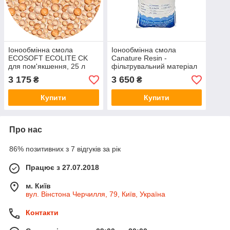
Іонообмінна смола
Іонообмінна смола
ECOSOFT ECOLITE CK
Canature Resin -
для пом'якшення, 25 л
фільтрувальний матеріал
для пом'якшення води
3 175
3 650
₴
₴
(аналог Dowex HCR-S/S)
Купити
Купити
Про нас
86% позитивних з 7 відгуків за рік
Працює з 27.07.2018
м. Київ
вул. Вінстона Черчилля, 79, Київ, Україна
Контакти