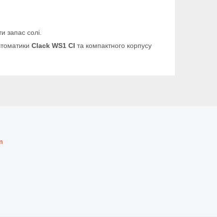
и запас солі.
втоматики
Clack WS1 CI
та компактного корпусу
m