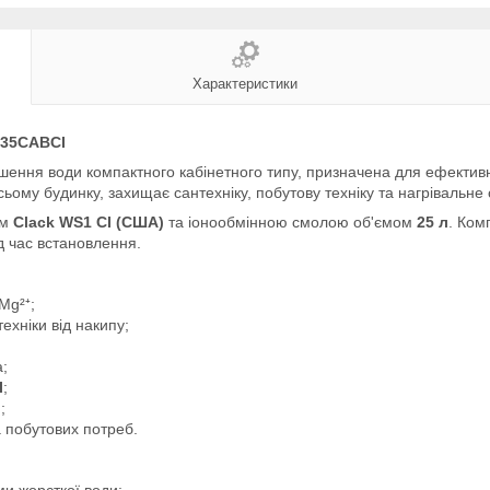
Характеристики
035CABCI
ння води компактного кабінетного типу, призначена для ефективно
ьому будинку, захищає сантехніку, побутову техніку та нагрівальне
ом
Clack WS1 CI (США)
та іонообмінною смолою об'ємом
25 л
. Ком
д час встановлення.
Mg²⁺;
ехніки від накипу;
а;
I
;
;
 побутових потреб.
и жорсткої води: