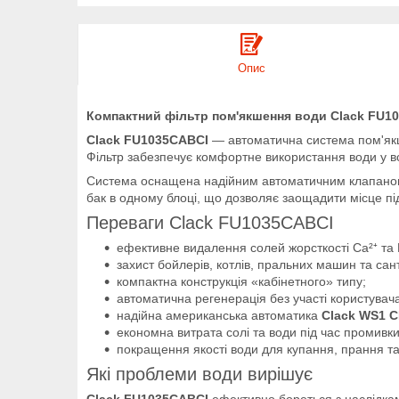
Опис
Компактний фільтр пом'якшення води Clack FU1
Clack FU1035CABCI
— автоматична система пом'якше
Фільтр забезпечує комфортне використання води у вс
Система оснащена надійним автоматичним клапан
бак в одному блоці, що дозволяє заощадити місце пі
Переваги Clack FU1035CABCI
ефективне видалення солей жорсткості Ca²⁺ та 
захист бойлерів, котлів, пральних машин та сант
компактна конструкція «кабінетного» типу;
автоматична регенерація без участі користувач
надійна американська автоматика
Clack WS1 C
економна витрата солі та води під час промивки
покращення якості води для купання, прання та
Які проблеми води вирішує
Clack FU1035CABCI
ефективно бореться з наслідкам