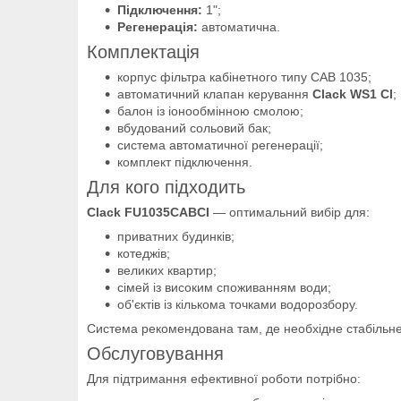
Підключення:
1";
Регенерація:
автоматична.
Комплектація
корпус фільтра кабінетного типу CAB 1035;
автоматичний клапан керування
Clack WS1 CI
;
балон із іонообмінною смолою;
вбудований сольовий бак;
система автоматичної регенерації;
комплект підключення.
Для кого підходить
Clack FU1035CABCI
— оптимальний вибір для:
приватних будинків;
котеджів;
великих квартир;
сімей із високим споживанням води;
об'єктів із кількома точками водорозбору.
Система рекомендована там, де необхідне стабільне 
Обслуговування
Для підтримання ефективної роботи потрібно: