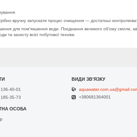
рування.
отрібно вручну запускати процес очищення — достатньо контролюват
шення для пом'якшення води. Поєднання великого об'єму смоли, а
 та захисту всієї побутової техніки.
aquawater.com.ua@gmail.co
 136-40-01
+380681364001
 185-35-73
др