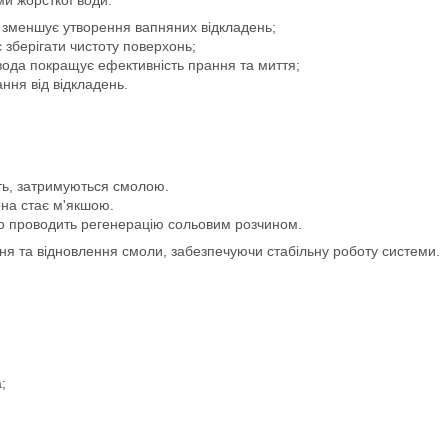
зменшує утворення вапняних відкладень;
зберігати чистоту поверхонь;
ода покращує ефективність прання та миття;
ня від відкладень.
сть, затримуються смолою.
она стає м'якшою.
о проводить регенерацію сольовим розчином.
 та відновлення смоли, забезпечуючи стабільну роботу системи.
;