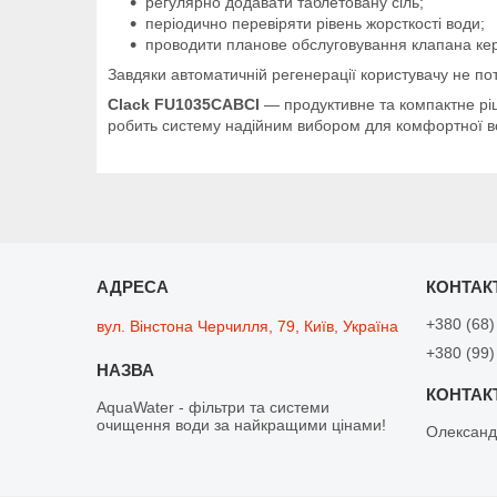
регулярно додавати таблетовану сіль;
періодично перевіряти рівень жорсткості води;
проводити планове обслуговування клапана ке
Завдяки автоматичній регенерації користувачу не п
Clack FU1035CABCI
— продуктивне та компактне рі
робить систему надійним вибором для комфортної води
+380 (68)
вул. Вінстона Черчилля, 79, Київ, Україна
+380 (99)
AquaWater - фільтри та системи
очищення води за найкращими цінами!
Олексан