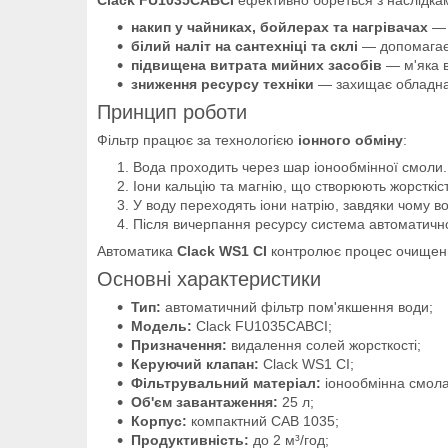
накип у чайниках, бойлерах та нагрівачах
— 
білий наліт на сантехніці та склі
— допомагає 
підвищена витрата мийних засобів
— м'яка в
зниження ресурсу техніки
— захищає обладнан
Принцип роботи
Фільтр працює за технологією
іонного обміну
:
Вода проходить через шар іонообмінної смоли.
Іони кальцію та магнію, що створюють жорсткі
У воду переходять іони натрію, завдяки чому в
Після вичерпання ресурсу система автоматичн
Автоматика
Clack WS1 CI
контролює процес очищення
Основні характеристики
Тип:
автоматичний фільтр пом'якшення води;
Модель:
Clack FU1035CABCI;
Призначення:
видалення солей жорсткості;
Керуючий клапан:
Clack WS1 CI;
Фільтрувальний матеріал:
іонообмінна смола
Об'єм завантаження:
25 л;
Корпус:
компактний CAB 1035;
Продуктивність:
до 2 м³/год;