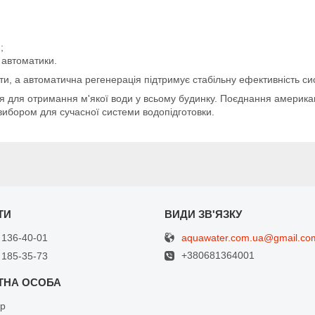
;
 автоматики.
и, а автоматична регенерація підтримує стабільну ефективність сис
 для отримання м'якої води у всьому будинку. Поєднання американс
вибором для сучасної системи водопідготовки.
aquawater.com.ua@gmail.co
 136-40-01
+380681364001
 185-35-73
др