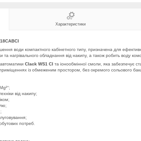
Характеристики
018CABCI
ння води компактного кабінетного типу, призначена для ефективно
ніки та нагрівального обладнання від накипу, а також робить воду 
ї автоматики
Clack WS1 CI
та іонообмінної смоли, яка забезпечує с
 приміщеннях із обмеженим простором, без окремого сольового бак
Mg²⁺;
ехніки від накипу;
іком;
лю;
)
;
слуговування;
обутових потреб.
рсткою водою: