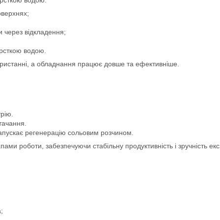
оверхнях;
и через відкладення;
орсткою водою.
ристанні, а обладнання працює довше та ефективніше.
рію.
тачання.
апускає регенерацію сольовим розчином.
пами роботи, забезпечуючи стабільну продуктивність і зручність екс
;