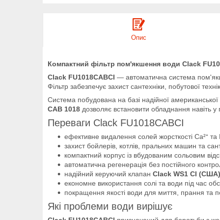
Опис
Компактний фільтр пом'якшення води Clack FU1
Clack FU1018CABCI
— автоматична система пом'якше
Фільтр забезпечує захист сантехніки, побутової тех
Система побудована на базі надійної американсько
CAB 1018
дозволяє встановити обладнання навіть у
Переваги Clack FU1018CABCI
ефективне видалення солей жорсткості Ca²⁺ та 
захист бойлерів, котлів, пральних машин та сант
компактний корпус із вбудованим сольовим відс
автоматична регенерація без постійного контро
надійний керуючий клапан
Clack WS1 CI (США
економне використання солі та води під час об
покращення якості води для миття, прання та п
Які проблеми води вирішує
Clack FU1018CABCI
призначений для боротьби з жо