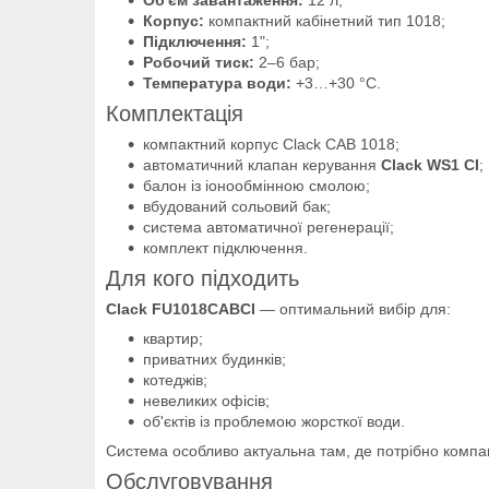
Корпус:
компактний кабінетний тип 1018;
Підключення:
1";
Робочий тиск:
2–6 бар;
Температура води:
+3…+30 °C.
Комплектація
компактний корпус Clack CAB 1018;
автоматичний клапан керування
Clack WS1 CI
;
балон із іонообмінною смолою;
вбудований сольовий бак;
система автоматичної регенерації;
комплект підключення.
Для кого підходить
Clack FU1018CABCI
— оптимальний вибір для:
квартир;
приватних будинків;
котеджів;
невеликих офісів;
об'єктів із проблемою жорсткої води.
Система особливо актуальна там, де потрібно компакт
Обслуговування