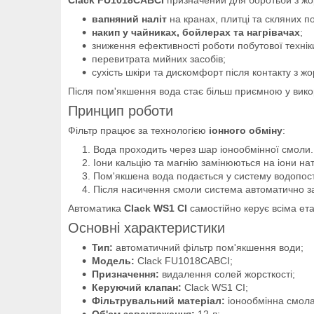
вапняний наліт
на кранах, плитці та скляних п
накип у чайниках, бойлерах та нагрівачах
;
зниження ефективності роботи побутової технік
перевитрата мийних засобів;
сухість шкіри та дискомфорт після контакту з ж
Після пом'якшення вода стає більш приємною у вико
Принцип роботи
Фільтр працює за технологією
іонного обміну
:
Вода проходить через шар іонообмінної смоли.
Іони кальцію та магнію замінюються на іони нат
Пом'якшена вода подається у систему водопос
Після насичення смоли система автоматично з
Автоматика
Clack WS1 CI
самостійно керує всіма ета
Основні характеристики
Тип:
автоматичний фільтр пом'якшення води;
Модель:
Clack FU1018CABCI;
Призначення:
видалення солей жорсткості;
Керуючий клапан:
Clack WS1 CI;
Фільтрувальний матеріал:
іонообмінна смола
Об'єм завантаження:
12 л;