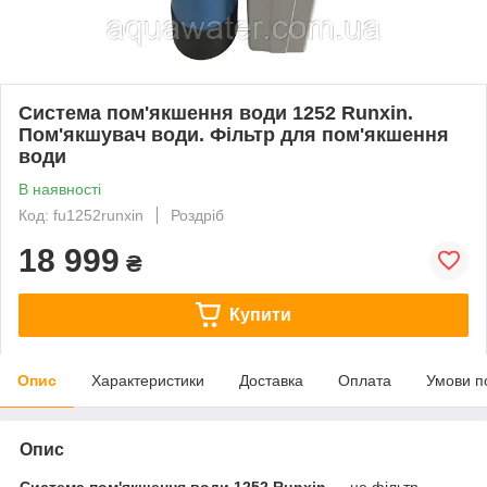
Система пом'якшення води 1252 Runxin.
Пом'якшувач води. Фільтр для пом'якшення
води
В наявності
Код: fu1252runxin
Роздріб
18 999
₴
Купити
Опис
Характеристики
Доставка
Оплата
Умови п
Опис
Система пом'якшення води 1252 Runxin
— це фільтр