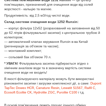
пом'якшувач, призначений для очищення води від солей
жорсткості - кальцію та магнію.
Продуктивність: від 2,5 м3/год чистої води.
Склад системи очищення води 1252 Runxin:
— корпус фільтра 12х52 (розрахований на заповнення від 50
до 62 літрів фільтрувальної засипки) з центральною трубою й
колектором;
— автоматичний клапан керування Runxin в-ва Китай
(регенерація за об'ємом та часом);
— монтажний комплект;
— сольовий бак об'ємом 70 л.
* УВАГА!
Фільтрувальна засипка підбирається згідно з
хімічним аналізом води та в зазначену вартість системи
очищення води не входить!
В якості фільтруючого матеріалу можуть бути використані
різноманітні засипки і загрузки комплексної дії, а саме:
Dupont
TapTec Dowex HCR
,
Canature Resin
,
Lewatit S1567
,
Raifil C
,
Ecosoft Ecolite CK
,
Hydrolite ZGC
,
Purolite C100
і т.д.
В основі пом'якшення лежить процес іонного обміну.