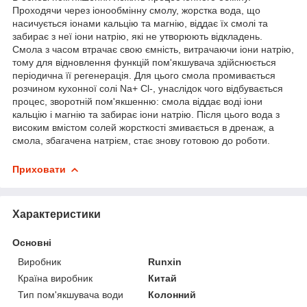
Проходячи через іонообмінну смолу, жорстка вода, що
насичується іонами кальцію та магнію, віддає їх смолі та
забирає з неї іони натрію, які не утворюють відкладень.
Смола з часом втрачає свою ємність, витрачаючи іони натрію,
тому для відновлення функцій пом'якшувача здійснюється
періодична її регенерація. Для цього смола промивається
розчином кухонної солі Na+ Cl-, унаслідок чого відбувається
процес, зворотній пом'якшенню: смола віддає воді іони
кальцію і магнію та забирає іони натрію. Після цього вода з
високим вмістом солей жорсткості змивається в дренаж, а
смола, збагачена натрієм, стає знову готовою до роботи.
Приховати
Характеристики
Основні
Виробник
Runxin
Країна виробник
Китай
Тип пом'якшувача води
Колонний