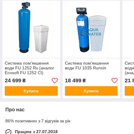
Система пом'якшення
Система пом'якшення
Сис
води FU 1252 Rx (аналог
води FU 1035 Runxin
води
Ecosoft FU 1252 CI)
(ана
24 699
18 499
21 
₴
₴
Купити
Купити
Про нас
86% позитивних з 7 відгуків за рік
Працює з 27.07.2018