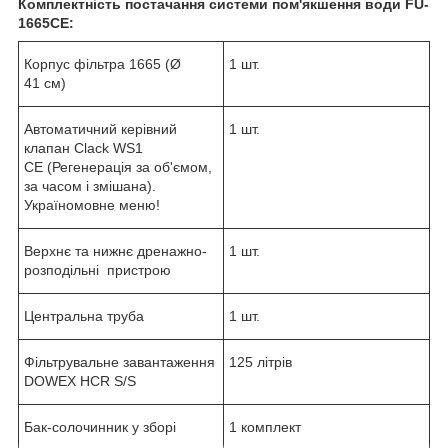
Комплектність постачання системи пом'якшення води FU-
1665CE:
Корпус фільтра 1665 (Ø
1 шт.
41 cм)
Автоматичний керівний
1 шт.
клапан Clack WS1
СE (Регенерація за об'ємом,
за часом і змішана).
Україномовне меню!
Верхнє та нижнє дренажно-
1 шт.
розподільні пристрою
Центральна труба
1 шт.
Фільтрувальне завантаження
125 літрів
DOWEX HCR S/S
Бак-солочинник у зборі
1 комплект