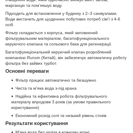
марганцю та пом'якшує воду.
Підходить для встановлення у будинку з 2‒3 санвузлами.
Води вистачить для щоденних побутових потреб сім'ї з 4-6
осіб.
Фільтр складається з корпуса, який заповнений
фільтрувальним матеріалом, багатофункціонального
керуючого клапана та сольового бака для регенерації.
Багатофункціональний керуючий клапан розроблений
компанією Runxin (Китай), він забезпечує автоматичну роботу
фільтра без зайвих турбот.
Основні переваги
Фільтр працює автоматично та безшумно
Чиста та м'яка вода з-під крана
Надійна та ефективна робота фільтрувального
матеріалу впродовж 3 років (за умови правильного
користування)
Економний розхід солі та низький рівень стоків
Результати користування
М'яка вода без заліза в кожному крані