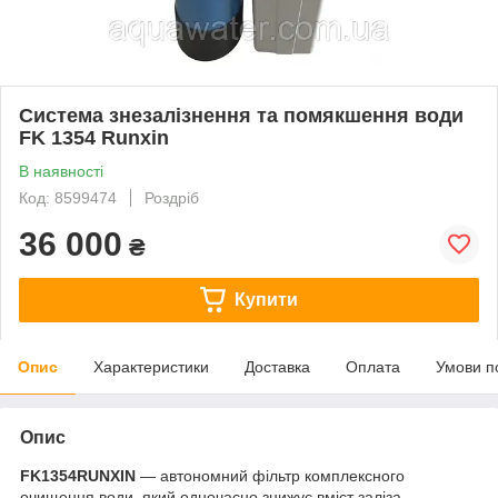
Система знезалізнення та помякшення води
FK 1354 Runxin
В наявності
Код: 8599474
Роздріб
36 000
₴
Купити
Опис
Характеристики
Доставка
Оплата
Умови п
Опис
FK1354RUNXIN
— автономний фільтр комплексного
очищення води, який одночасно знижує вміст заліза,