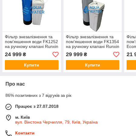
Фільтр знезалізнення та
Фільтр знезалізнення та
Філь
пом'якшення води FK1252
пом'якшення води FK1354
пом'
на ручному клапані Runxin
на ручному клапані Runxin
Ecom
F64A
F64A
клап
24 999
29 999
21 
₴
₴
Купити
Купити
Про нас
86% позитивних з 7 відгуків за рік
Працює з 27.07.2018
м. Київ
вул. Вінстона Черчилля, 79, Київ, Україна
Контакти