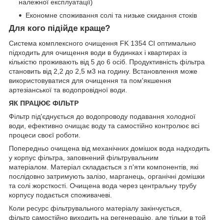
належної експлуатації)
Економне споживання солі та низьке скидання стоків
Для кого підійде краще?
Система комплексного очищення FK 1354 CI оптимально
підходить для очищення води в будинках і квартирах із
кількістю проживають від 5 до 6 осіб. Продуктивність фільтра
становить від 2,2 до 2,5 м
3
на годину. Встановлення може
використовуватися для очищення та пом'якшення
артезіанської та водопровідної води.
ЯК ПРАЦЮЄ ФІЛЬТР
Фільтр під'єднується до водопроводу подавання холодної
води, ефективно очищає воду та самостійно контролює всі
процеси своєї роботи.
Попередньо очищена від механічних домішок вода надходить
у корпус фільтра, заповнений фільтрувальним
матеріалом. Матеріал складається з п'яти компонентів, які
послідовно затримують залізо, марганець, органічні домішки
та солі жорсткості. Очищена вода через центральну трубу
корпусу подається споживачеві.
Коли ресурс фільтрувального матеріалу закінчується,
фільтр самостійно виходить на регенерацію, але тільки в той