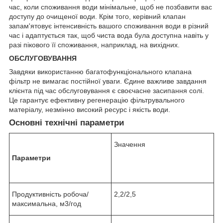
час, коли споживання води мінімальне, щоб не позбавити вас
доступу до очищеної води. Крім того, керівний клапан
запам'ятовує інтенсивність вашого споживання води в різний
час і адаптується так, щоб чиста вода була доступна навіть у
разі пікового її споживання, наприклад, на вихідних.
ОБСЛУГОВУВАННЯ
Завдяки використанню багатофункціонального клапана
фільтр не вимагає постійної уваги. Єдине важливе завдання
клієнта під час обслуговування є своєчасне засипання солі.
Це гарантує ефективну регенерацію фільтрувального
матеріалу, незмінно високий ресурс і якість води.
Основні технічні параметри
Значення
Параметри
Продуктивність робоча/
2,2/2,5
максимальна, м
3
/год