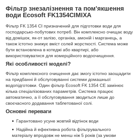
Фільтр знезалізнення та пом'якшення
води Ecosoft FK1354CIMIXA
Фільтр FK 1354 CI призначений для підготовки води для
господарсько-побутових потреб. Він комплексно очищає воду
від домішок, як-от залізо, органіка, амоній і марганець, а
також істотно знижує вміст солей жорсткості. Система може
бути встановлена в котеджі або квартирі, або
використовуватися для комерційного водоочищення.
Які особливості моделі?
Фільтр комплексного очищення дає змогу істотно заощадити
на придбанні й обслуговуванні системи домашньої
водопідготовки. Один фільтр Ecosoft FK 1354 CE замінює
кілька спеціалізованих параметрів. Система працює
автоматично, а її обслуговування зводиться лише до
своєчасного додавання таблетованої солі.
Основні переваги
Гарантовано усуне жовтий відтінок води
Надійна й ефективна робота фільтрувального
матеріалу впродовж не менш ніж 5 років (за умови