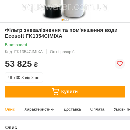
Фільтр знезалізнення та пом'якшення води
Ecosoft FK1354CIMIXA
В наявності
Код: FK1354CIMIXA
Опт і роздріб
53 825
₴
48 730 ₴
від 3 шт.
Купити
Опис
Характеристики
Доставка
Оплата
Умови п
Опис