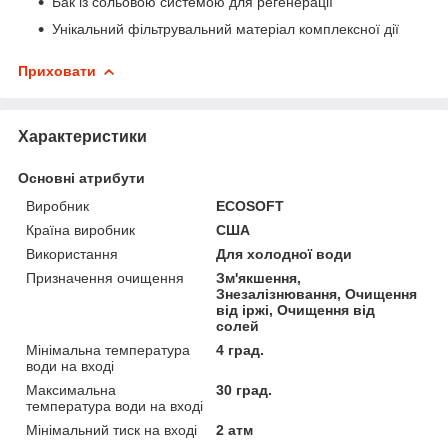
Бак із сольовою системою для регенерації
Унікальний фільтрувальний матеріал комплексної дії
Приховати
Характеристики
Основні атрибути
Виробник
ECOSOFT
Країна виробник
США
Використання
Для холодної води
Призначення очищення
Зм'якшення,
Знезалізнювання, Очищення
від іржі, Очищення від
солей
Мінімальна температура
4 град.
води на вході
Максимальна
30 град.
температура води на вході
Мінімальний тиск на вході
2 атм