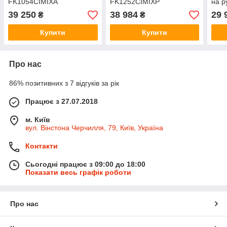
FK1054CIMIXA
FK1252CIMIXP
на р
F64
39 250
38 984
29 
₴
₴
Купити
Купити
Про нас
86% позитивних з 7 відгуків за рік
Працює з 27.07.2018
м. Київ
вул. Вінстона Черчилля, 79, Київ, Україна
Контакти
Сьогодні працює з 09:00 до 18:00
Показати весь графік роботи
Про нас