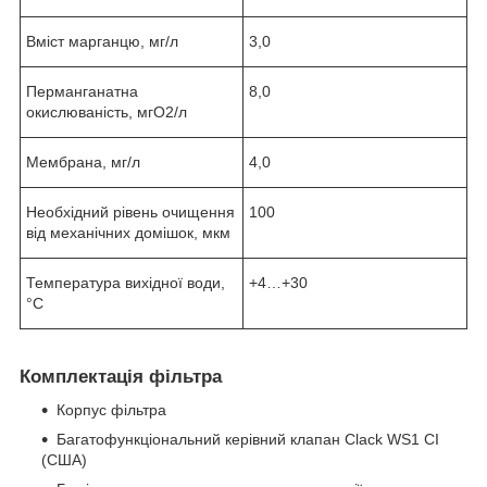
Вміст марганцю, мг/л
3,0
Перманганатна
8,0
окислюваність, мгО
2
/л
Мембрана, мг/л
4,0
Необхідний рівень очищення
100
від механічних домішок, мкм
Температура вихідної води,
+4…+30
°С
Комплектація фільтра
Корпус фільтра
Багатофункціональний керівний клапан Clack WS1 CI
(США)