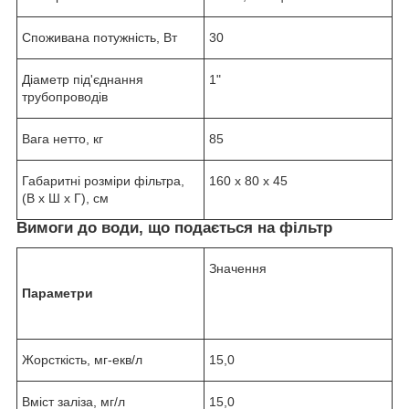
Споживана потужність, Вт
30
Діаметр під'єднання
1"
трубопроводів
Вага нетто, кг
85
Габаритні розміри фільтра,
160 х 80 х 45
(В х Ш х Г), см
Вимоги до води, що подається на фільтр
Значення
Параметри
Жорсткість, мг-екв/л
15,0
Вміст заліза, мг/л
15,0