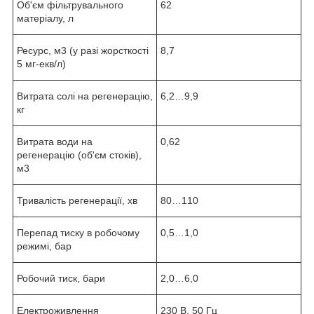
Об'єм фільтрувального
62
матеріалу, л
Ресурс, м
3
(у разі жорсткості
8,7
5 мг-екв/л)
Витрата солі на регенерацію,
6,2…9,9
кг
Витрата води на
0,62
регенерацію (об'єм стоків),
м
3
Тривалість регенерації, хв
80…110
Перепад тиску в робочому
0,5…1,0
режимі, бар
Робочий тиск, бари
2,0…6,0
Електроживлення
230 В, 50 Гц