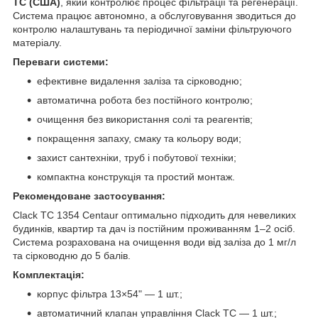
TC (США)
, який контролює процес фільтрації та регенерації.
Система працює автономно, а обслуговування зводиться до
контролю налаштувань та періодичної заміни фільтруючого
матеріалу.
Переваги системи:
ефективне видалення заліза та сірководню;
автоматична робота без постійного контролю;
очищення без використання солі та реагентів;
покращення запаху, смаку та кольору води;
захист сантехніки, труб і побутової техніки;
компактна конструкція та простий монтаж.
Рекомендоване застосування:
Clack TC 1354 Centaur оптимально підходить для невеликих
будинків, квартир та дач із постійним проживанням 1–2 осіб.
Система розрахована на очищення води від заліза до 1 мг/л
та сірководню до 5 балів.
Комплектація:
корпус фільтра 13×54" — 1 шт.;
автоматичний клапан управління Clack TC — 1 шт.;