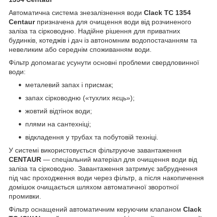
Автоматична система знезалізнення води
Clack TC 1354
Centaur
призначена для очищення води від розчиненого
заліза та сірководню. Надійне рішення для приватних
будинків, котеджів і дач із автономним водопостачанням та
невеликим або середнім споживанням води.
Фільтр допомагає усунути основні проблеми свердловинної
води:
металевий запах і присмак;
запах сірководню («тухлих яєць»);
жовтий відтінок води;
плями на сантехніці;
відкладення у трубах та побутовій техніці.
У системі використовується фільтруюче завантаження
CENTAUR
— спеціальний матеріал для очищення води від
заліза та сірководню. Завантаження затримує забруднення
під час проходження води через фільтр, а після накопичення
домішок очищається шляхом автоматичної зворотної
промивки.
Фільтр оснащений автоматичним керуючим клапаном
Clack